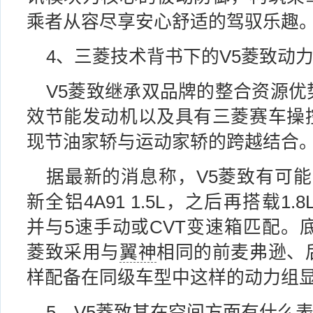
乘者从容尽享安心舒适的驾驭乐趣
4、三菱技术背书下的V5菱致动
V5菱致继承双品牌的整合资源优
效节能发动机以及具有三菱赛车操
现节油家轿与运动家轿的跨越结合
据最新的消息称，V5菱致有可能
新全铝4A91 1.5L，之后再搭载1.8L
并与5速手动或CVT变速箱匹配。
菱致采用与
翼神
相同的前麦弗逊、
样配备在同级车型中这样的动力组
5、V5菱致其在空间方面有什么