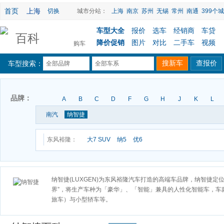
首页
上海
切换
城市分站：
上海
南京
苏州
无锡
常州
南通
399个城
车型大全
报价
选车
经销商
车贷
百科
降价促销
图片
对比
二手车
视频
购车
车型搜索：
全部品牌
全部车系
品牌：
A
B
C
D
F
G
H
J
K
L
南汽
纳智捷
东风裕隆：
大7 SUV
纳5
优6
纳智捷(LUXGEN)为东风裕隆汽车打造的高端车品牌，纳智捷定
界”，将生产车种为「豪华」、「智能」兼具的人性化智能车，车款
旅车）与小型轿车等。