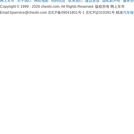
网上车市
|
关于我们
|
网站地图
|
招聘信息
|
联系我们
|
建议反馈
|
隐私权声明
|
服务协
Copyright © 1999 - 2026 cheshi.com. All Rights Reserved. 版权所有 网上车市
Email:bjservice@cheshi.com 京ICP备09041801号-1 京ICP证010391号 精准
汽车报