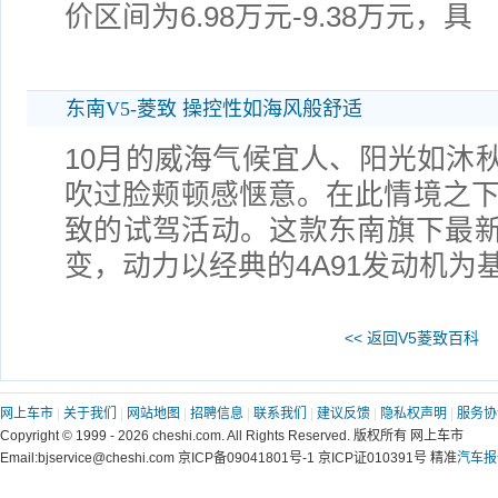
价区间为6.98万元-9.38万元，具
东南V5-菱致 操控性如海风般舒适
10月的威海气候宜人、阳光如沐
吹过脸颊顿感惬意。在此情境之下
致的试驾活动。这款东南旗下最
变，动力以经典的4A91发动机为
<< 返回V5菱致百科
网上车市
|
关于我们
|
网站地图
|
招聘信息
|
联系我们
|
建议反馈
|
隐私权声明
|
服务协
Copyright © 1999 - 2026 cheshi.com. All Rights Reserved. 版权所有 网上车市
Email:bjservice@cheshi.com 京ICP备09041801号-1 京ICP证010391号 精准
汽车报