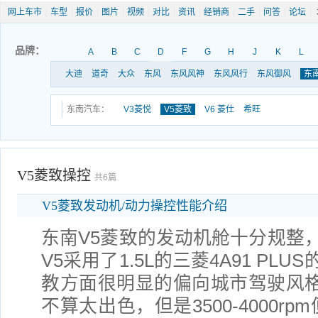
网上车市
|
车型
|
报价
|
图片
|
视频
|
对比
|
资讯
|
经销商
|
二手
|
问答
|
论坛
|
品牌：
A
B
C
D
F
G
H
J
K
L
大迪
道奇
大众
东风
东风风神
东风风行
东风御风
东
东南汽车：
V3菱悦
V5菱致
V6 菱仕
希旺
V5菱致操控
共6篇
V5菱致发动机/动力操控性能介绍
东南V5菱致的发动机舱十分规整
V5采用了1.5L的三菱4A91 P
教方面很明显的偏向城市驾驶风格。8
不算太出色，但是3500-4000rp