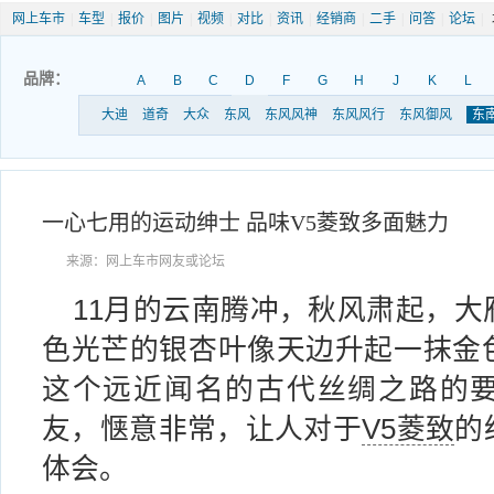
网上车市
|
车型
|
报价
|
图片
|
视频
|
对比
|
资讯
|
经销商
|
二手
|
问答
|
论坛
|
品牌：
A
B
C
D
F
G
H
J
K
L
大迪
道奇
大众
东风
东风风神
东风风行
东风御风
东
一心七用的运动绅士 品味V5菱致多面魅力
来源：网上车市网友或论坛
11月的云南腾冲，秋风肃起，大
色光芒的银杏叶像天边升起一抹金
这个远近闻名的古代丝绸之路的
友，惬意非常，让人对于
V5菱致
的
体会。