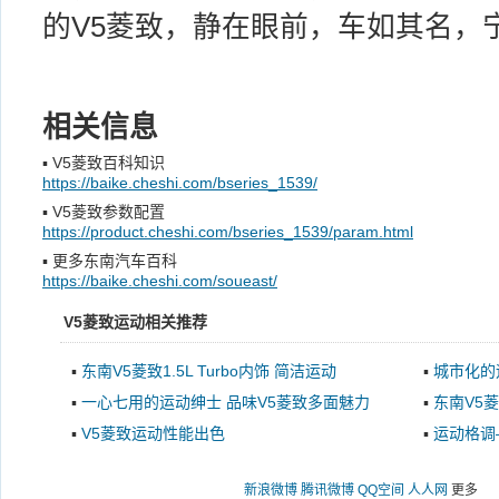
的V5菱致，静在眼前，车如其名，
相关信息
▪
V5菱致百科知识
https://baike.cheshi.com/bseries_1539/
▪
V5菱致参数配置
https://product.cheshi.com/bseries_1539/param.html
▪
更多东南汽车百科
https://baike.cheshi.com/soueast/
V5菱致运动相关推荐
▪
东南V5菱致1.5L Turbo内饰 简洁运动
▪
城市化的
▪
一心七用的运动绅士 品味V5菱致多面魅力
▪
东南V5
▪
V5菱致运动性能出色
▪
运动格调
新浪微博
腾讯微博
QQ空间
人人网
更多