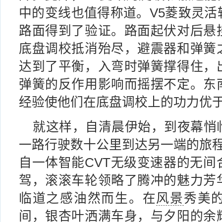
中的变线也值得称道。V5菱致灵活
路面得到了验证。路面起伏对后悬
底盘调校抵消殆尽，避震器和弹簧
达到了平衡，入弯时弹簧撑得住，
弹簧的反作用影响而摇摆不定。东
经验使他们在底盘调校上的功力优
就这样，自清晨伊始，到夜幕悄
一路行驶数十公里到达另一端的旅程
自一体智能CVT无级变速器的无间
驾，滚滚车轮领略了腾冲的魅力芳
临道之感油然而生。在
风景
秀美
间，银杏叶洒满车身，与夕阳的余