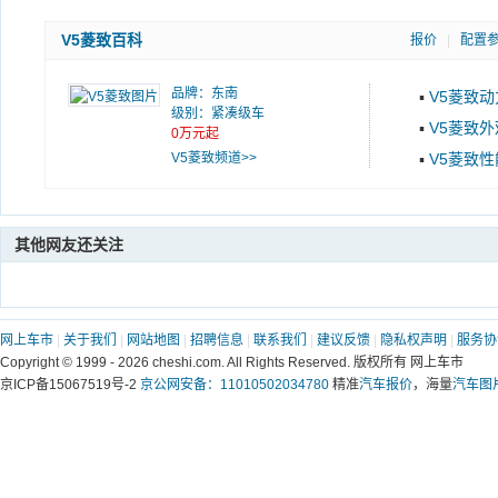
V5菱致百科
报价
|
配置
品牌：
东南
▪
V5菱致动
级别：紧凑级车
▪
V5菱致外
0万元起
V5菱致频道>>
▪
V5菱致性
其他网友还关注
网上车市
|
关于我们
|
网站地图
|
招聘信息
|
联系我们
|
建议反馈
|
隐私权声明
|
服务协
Copyright © 1999 -
2026 cheshi.com. All Rights Reserved. 版权所有 网上车市
京ICP备15067519号-2
京公网安备：11010502034780
精准
汽车报价
，海量
汽车图