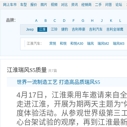
网上车市
|
车型
|
报价
|
图片
|
视频
|
对比
|
资讯
|
经销商
|
二手
|
问答
|
论坛
|
品牌：
A
B
C
D
F
G
H
J
K
L
Jeep
江淮
江铃
捷豹
吉利帝豪
吉利汽车
吉利全球鹰
江淮汽车：
宾悦
和悦
和悦A30
瑞风
瑞风M2
瑞风M3
江淮瑞风S5质量
共7篇
世界一流制造工艺 打造高品质瑞风S5
4月17日，江淮乘用车邀请来自
走进江淮，开展为期两天主题为“体
度体验活动。从参观世界级第三
心台架试验的观摩，再到江淮最新