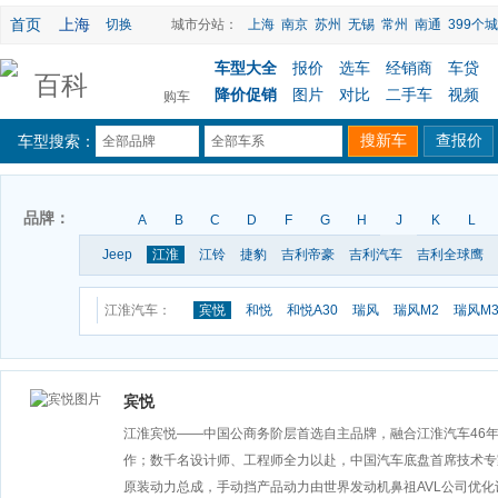
首页
上海
切换
城市分站：
上海
南京
苏州
无锡
常州
南通
399个城
车型大全
报价
选车
经销商
车贷
百科
降价促销
图片
对比
二手车
视频
购车
车型搜索：
全部品牌
全部车系
品牌：
A
B
C
D
F
G
H
J
K
L
Jeep
江淮
江铃
捷豹
吉利帝豪
吉利汽车
吉利全球鹰
江淮汽车：
宾悦
和悦
和悦A30
瑞风
瑞风M2
瑞风M
宾悦
江淮宾悦——中国公商务阶层首选自主品牌，融合江淮汽车46
作；数千名设计师、工程师全力以赴，中国汽车底盘首席技术专
原装动力总成，手动挡产品动力由世界发动机鼻祖AVL公司优化