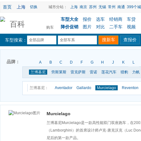
首页
上海
切换
城市分站：
上海
南京
苏州
无锡
常州
南通
399个城
车型大全
报价
选车
经销商
车贷
百科
降价促销
图片
对比
二手车
视频
购车
车型搜索：
全部品牌
全部车系
品牌：
A
B
C
D
F
G
H
J
K
L
兰博基尼
劳斯莱斯
雷克萨斯
雷诺
莲花汽车
猎豹
力帆
兰博基尼：
Aventador
Gallardo
Murcielago
Reventon
Murcielago
兰博基尼Murcielago是一款高性能双门双座跑车，在
（Lamborghini）的首席设计师卢克·唐克沃克（Luc D
尼后的第一款产品。