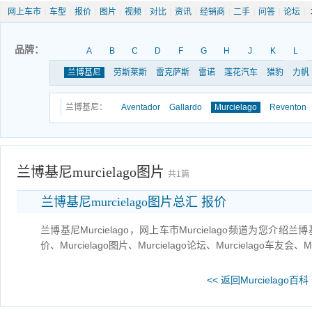
网上车市
|
车型
|
报价
|
图片
|
视频
|
对比
|
资讯
|
经销商
|
二手
|
问答
|
论坛
|
品牌：
A
B
C
D
F
G
H
J
K
L
兰博基尼
劳斯莱斯
雷克萨斯
雷诺
莲花汽车
猎豹
力帆
兰博基尼：
Aventador
Gallardo
Murcielago
Reventon
兰博基尼murcielago图片
共1篇
兰博基尼murcielago图片总汇 报价
兰博基尼Murcielago，网上车市Murcielago频道为您介绍兰博基尼
价、Murcielago图片、Murcielago论坛、Murcielago车友会、Mur
<< 返回Murcielago百科