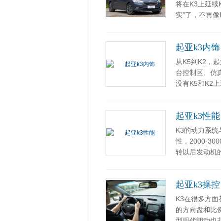
将在K3上延续
实”了，不再像
起亚k3内饰
从K5到K2
台控制区、仿
没有K5和K2
起亚k3性能
K3的动力系统
性，2000-
转以后发动机
起亚k3操控
K3在很多方
的方向盘和比
型现代朗动也