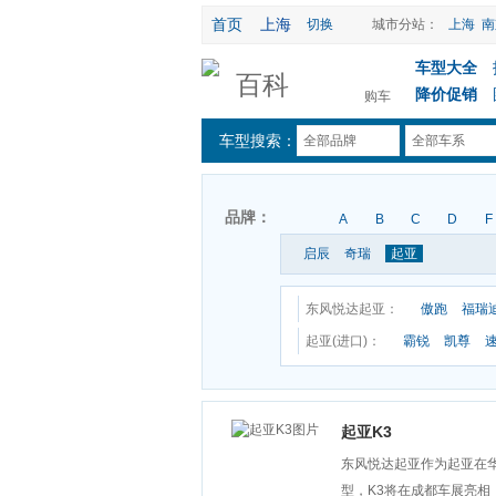
首页
上海
切换
城市分站：
上海
南
车型大全
百科
降价促销
购车
车型搜索：
全部品牌
全部车系
品牌：
A
B
C
D
F
启辰
奇瑞
起亚
东风悦达起亚：
傲跑
福瑞
起亚(进口)：
霸锐
凯尊
起亚K3
东风悦达起亚作为起亚在
型，K3将在成都车展亮相