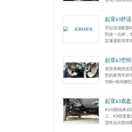
起亚k3舒适
可以说顶配版
到这一点的，
定速巡航等常
起亚k3空间
前排座椅的造
型的家用车的
功能+电动腰
起亚k3底盘
K3与朗动来
上，K3明显
适性会比朗动