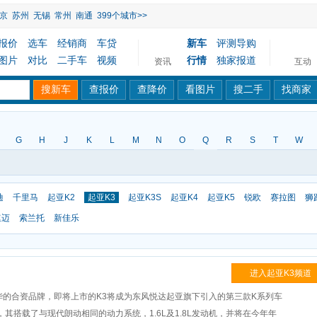
京
苏州
无锡
常州
南通
399个城市>>
报价
选车
经销商
车贷
新车
评测导购
图片
对比
二手车
视频
行情
独家报道
资讯
互动
G
H
J
K
L
M
N
O
Q
R
S
T
W
迪
千里马
起亚K2
起亚K3
起亚K3S
起亚K4
起亚K5
锐欧
赛拉图
狮
速迈
索兰托
新佳乐
进入起亚K3频道
华的合资品牌，即将上市的K3将成为东风悦达起亚旗下引入的第三款K系列车
，其搭载了与现代朗动相同的动力系统，1.6L及1.8L发动机，并将在今年年