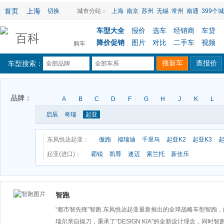
首页
上海
切换
城市分站：
上海
南京
苏州
无锡
常州
南通
399个城
车型大全
报价
选车
经销商
车贷
百科
降价促销
图片
对比
二手车
视频
购车
车型搜索：
全部品牌
全部车系
品牌：
A
B
C
D
F
G
H
J
K
L
启辰
奇瑞
起亚
东风悦达起亚：
傲跑
福瑞迪
千里马
起亚K2
起亚K3
起
起亚(进口)：
霸锐
凯尊
速迈
索兰托
新佳乐
智跑
“都市智先锋”智跑 东风悦达起亚最新推出的全球战略车型智跑
瑞尔亲自操刀，秉承了“DESIGN KIA”的全新设计理念，同