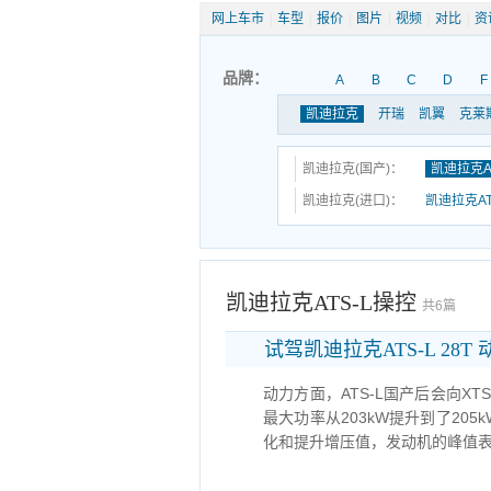
网上车市
|
车型
|
报价
|
图片
|
视频
|
对比
|
资
品牌：
A
B
C
D
F
凯迪拉克
开瑞
凯翼
克莱
凯迪拉克(国产)：
凯迪拉克AT
凯迪拉克(进口)：
凯迪拉克AT
凯迪拉克ATS-L操控
共6篇
试驾凯迪拉克ATS-L 2
动力方面，ATS-L国产后会向X
最大功率从203kW提升到了205
化和提升增压值，发动机的峰值表