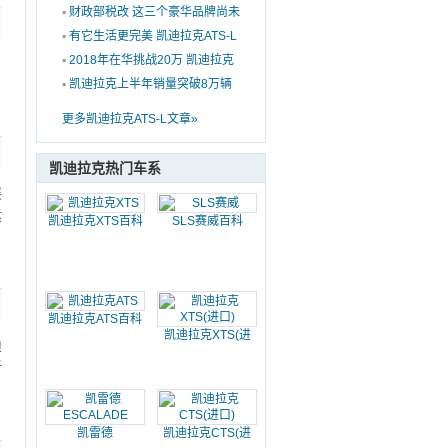
级车你会怎么选？
▪
财政部税改 这三个豪华品牌尚未
调整新车零售价
▪
有它生活更完美 凯迪拉克ATS-L
春节七天用车体验
▪
2018年在华挑战20万 凯迪拉克
，
如何走上逆袭之路
▪
凯迪拉克上半年销量突破8万辆
同比增长96%
更多凯迪拉克ATS-L文章»
凯迪拉克热门车系
展
运
凯迪拉克XTS百科
SLS赛威百科
凯迪拉克ATS百科
凯迪拉克XTS(进
迪
口)百科
新
凯雷德
凯迪拉克CTS(进