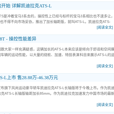
开始 详解凯迪拉克ATS-L
TS是冲着宝马3系去的，操控性上已经与标杆的宝马3系相比也不遑多让
也不得不向市场妥协，推出了加长轴距版，就叫ATS-L。凯迪拉克ATS-
[阅读全文]
8T - 操控性能差异
跟大家一样充满疑惑，这辆加长的ATS-L本来应该是倾向于舒适和空间
车辆的运动性能，以大量的绕桩、加速、特技表演科目来展示ATS-L的
[阅读全文]
上市 售28.88万-46.38万元
布旗下风尚运动豪华轿车凯迪拉克ATS-L长轴版将于今晚上市。作为凯
克ATS-L长轴版轴距加长85mm。作为凯迪拉克加速发力中国市场的最
[阅读全文]