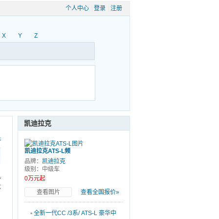
个人中心
|
登录
|
注册
X
Y
Z
凯迪拉克
科
凯迪拉克ATS-L频
道
品牌：
凯迪拉克
级别：中级车
机
0万元起
优
查看图片
查看全国报价»
▪
全新一代CC /3系/ ATS-L 豪华中