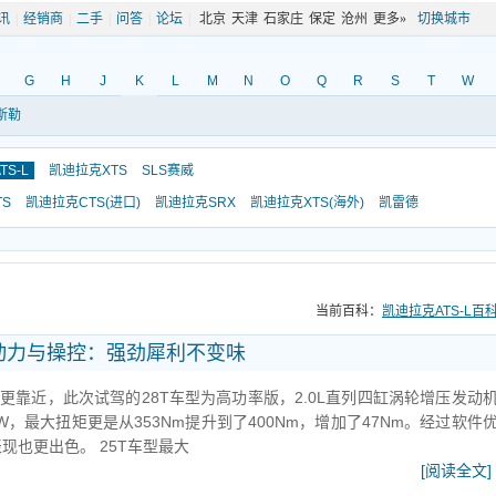
讯
|
经销商
|
二手
|
问答
|
论坛
|
北京
天津
石家庄
保定
沧州
更多»
切换城市
G
H
J
K
L
M
N
O
Q
R
S
T
W
斯勒
S-L
凯迪拉克XTS
SLS赛威
S
凯迪拉克CTS(进口)
凯迪拉克SRX
凯迪拉克XTS(海外)
凯雷德
当前百科：
凯迪拉克ATS-L百
8T 动力与操控：强劲犀利不变味
TS更靠近，此次试驾的28T车型为高功率版，2.0L直列四缸涡轮增压发动
kW，最大扭矩更是从353Nm提升到了400Nm，增加了47Nm。经过软件
现也更出色。 25T车型最大
[阅读全文]