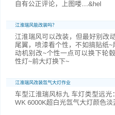
自有公正评论，上图喽…&hel
江淮瑞风能改装吗？
江淮瑞风可以改装，但最好别改
尾翼，喷漆看个性，不如搞贴纸~
动机别改~个性一点可以换下轮毂
性灯~前大灯换下~
江淮瑞风改装氙气大灯作业
车型江淮瑞风标九 车灯类型远光：
WK 6000K超白光氙气大灯颜色