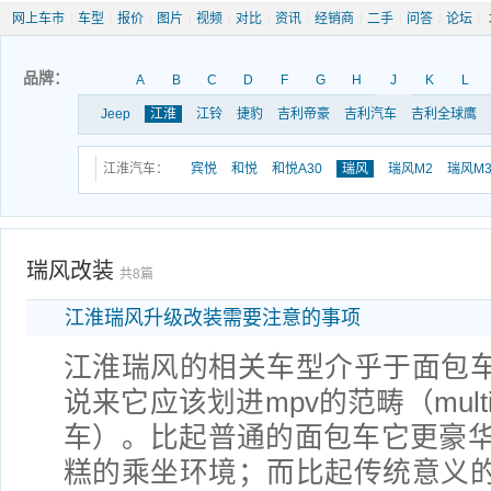
网上车市
|
车型
|
报价
|
图片
|
视频
|
对比
|
资讯
|
经销商
|
二手
|
问答
|
论坛
|
品牌：
A
B
C
D
F
G
H
J
K
L
Jeep
江淮
江铃
捷豹
吉利帝豪
吉利汽车
吉利全球鹰
江淮汽车：
宾悦
和悦
和悦A30
瑞风
瑞风M2
瑞风M
瑞风改装
共8篇
江淮瑞风升级改装需要注意的事项
江淮瑞风的相关车型介乎于面包车
说来它应该划进mpv的范畴（multi pu
车）。比起普通的面包车它更豪
糕的乘坐环境；而比起传统意义的