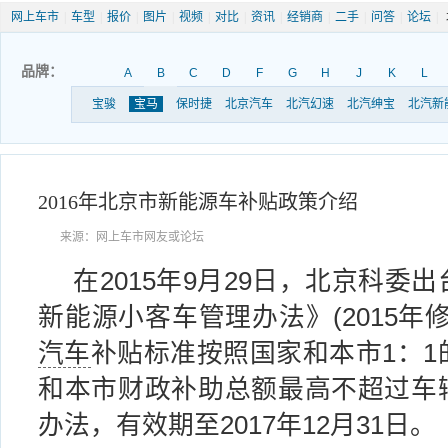
网上车市
|
车型
|
报价
|
图片
|
视频
|
对比
|
资讯
|
经销商
|
二手
|
问答
|
论坛
|
品牌：
A
B
C
D
F
G
H
J
K
L
宝骏
宝马
保时捷
北京汽车
北汽幻速
北汽绅宝
北汽新
2016年北京市新能源车补贴政策介绍
来源：网上车市网友或论坛
在2015年9月29日，北京科委
新能源小客车管理办法》(2015年
汽车
补贴标准按照国家和本市1：1
和本市财政补助总额最高不超过车辆
办法，有效期至2017年12月31日。