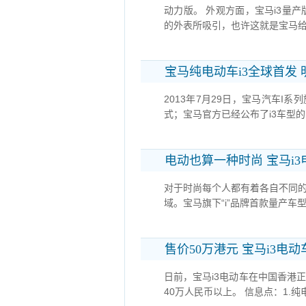
动力版。 外观方面，宝马i3量
的外表所吸引，也许这就是宝马给
宝马纯电动车i3全球首发
2013年7月29日，宝马汽车I
式；宝马官方已经公布了i3车型的
电动也算一种时尚 宝马i
对于时尚每个人都有着各自不同
域。宝马旗下“i”品牌首款量产车
售价50万港元 宝马i3电
日前，宝马i3电动车在中国香港正
40万人民币以上。 信息点：1.纯电