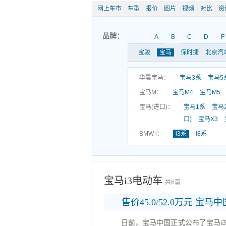
网上车市
|
车型
|
报价
|
图片
|
视频
|
对比
|
资
品牌：
A
B
C
D
F
宝骏
宝马
保时捷
北京汽
华晨宝马：
宝马3系
宝马5
宝马M：
宝马M4
宝马M5
宝马(进口)：
宝马1系
宝马
口)
宝马X3
BMW i：
i3系
i8系
宝马i3电动车
共6篇
售价45.0/52.0万元 宝马
日前，宝马中国正式公布了宝马i3