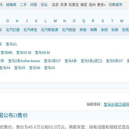
讯
|
经销商
|
二手
|
问答
|
论坛
|
北京
天津
石家庄
保定
沧州
更多»
切换城市
G
H
J
K
L
M
N
O
Q
R
S
T
W
车
北汽幻速
北汽绅宝
北汽新能源
北汽制造
奔驰
奔腾
本田
标致
别克
系
宝马X1
宝马M6
宝马X5 M
宝马X6 M
2系
宝马2系Active tourer
宝马3系GT
宝马4系
宝马5系(进口)
宝马5系GT
宝马X4
宝马X5
宝马X6
宝马Z4
当前百科：
宝马i3(进口)百
中国公布i3售价
的售价，售价为45.0万元和52.0万元，两款车型：纯电动版和增程式混