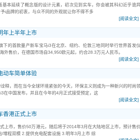
产版基本延续了概念版的设计元素，初次见到实车，你会被其科幻近乎诡
予i品牌的初衷，与众不同的外观就让你不得不多
[阅读全文]
 明年上半年上市
系列旗下的首款量产新车宝马i3在北京、纽约、伦敦三地同时举行世界首发
海外售价，在德国市场自34,950欧元起，约合28.3万元人民币。
[阅读全文]
3电动车简单体验
的诠释，而在当今全球环境紧张的今天，环保主义则成为一种新兴的时尚
型i3在中国发布，并且在今年的4月正式接受预定，这
[阅读全文]
动车香港正式上市
式上市，售价50万港元，随后将于2014年3月在大陆地区上市，预计售
/増程双模 2.提供充电配套设施 3.明年3月上市 综