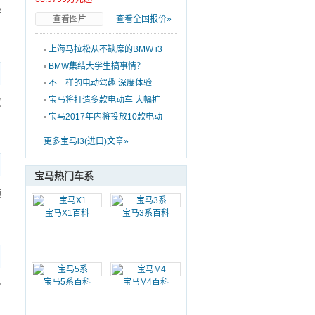
异
查看图片
查看全国报价»
▪
上海马拉松从不缺席的BMW i3
即将焕新登场
▪
BMW集结大学生搞事情？
▪
不一样的电动驾趣 深度体验
BMW i3升级款
▪
宝马将打造多款电动车 大幅扩
仪
张-充电桩布局
▪
宝马2017年内将投放10款电动
车 年销10万辆
更多宝马i3(进口)文章»
宝马热门车系
领
宝马X1百科
宝马3系百科
宝马5系百科
宝马M4百科
价