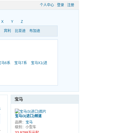
个人中心
|
登录
|
注册
X
Y
Z
宾利
比亚迪
布加迪
宝马6系
宝马7系
宝马X1(进
宝马
科
宝马i3(进口)频道
品牌：
宝马
级别：小型车
合
33.9799万元起