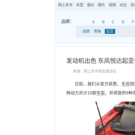
网上车市
|
车型
|
报价
|
图片
|
视频
|
对比
|
资
品牌：
A
B
C
D
F
启辰
奇瑞
起亚
发动机出色 东风悦达起亚
来源：网上车市网友或论坛
日前，我们从官方获悉，
东风
悦
种动力共计10款
车型
，并将提供9种