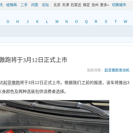
讯
|
经销商
|
二手
|
问答
|
论坛
|
北京
天津
石家庄
保定
沧州
更多»
切换城市
G
H
J
K
L
M
N
O
Q
R
S
T
W
傲跑将于3月12日正式上市
当前词条：
起亚傲跑发动机
达
起亚
傲跑
将于3月12日正式上市。根据我们之前的报道，该车将推出3
车身颜色及两种选装包供消费者选择。