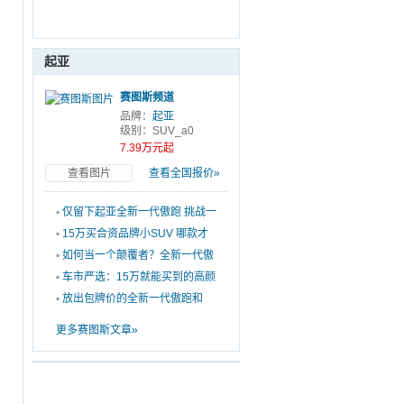
起亚
赛图斯频道
品牌：
起亚
级别：SUV_a0
7.39万元起
查看图片
查看全国报价»
▪
仅留下起亚全新一代傲跑 挑战一
天一夜的极简生活
▪
15万买合资品牌小SUV 哪款才
是最佳的选择？
▪
如何当一个颠覆者？全新一代傲
跑破局而来
▪
车市严选：15万就能买到的高颜
值个性小型SUV
▪
放出包牌价的全新一代傲跑和
XR-V谁更香？
更多赛图斯文章»