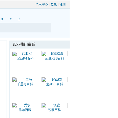
个人中心
|
登录
|
注册
X
Y
Z
起亚热门车系
起亚K4百科
起亚K3S百科
千里马百科
起亚K3百科
秀尔百科
锐欧百科