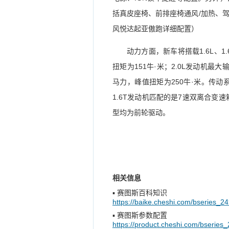
括真皮座椅、前排座椅通风/加热、
风悦达起亚傲跑详细配置）
动力方面，新车将搭载1.6L、1
扭矩为151牛·米；2.0L发动机最大
马力，峰值扭矩为250牛·米。传动系
1.6T发动机匹配的是7速双离合变
型均为前轮驱动。
相关信息
▪
赛图斯百科知识
https://baike.cheshi.com/bseries_24
▪
赛图斯参数配置
https://product.cheshi.com/bseries