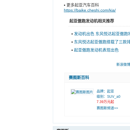
▪
更多起亚汽车百科
https://baike.cheshi.com/kia/
起亚傲跑发动机相关推荐
▪
发动机出色 东风悦达起亚傲跑将
上市
▪
东风悦达起亚傲跑搭载了三款
▪
起亚傲跑发动机表现出色
新浪微
赛图斯百科
品牌：
起亚
级别：SUV_a0
7.39万元起
赛图斯频道>>