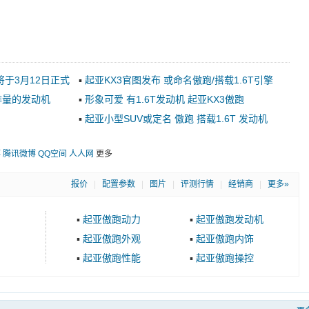
于3月12日正式
▪
起亚KX3官图发布 或命名傲跑/搭载1.6T引擎
排量的发动机
▪
形象可爱 有1.6T发动机 起亚KX3傲跑
▪
起亚小型SUV或定名 傲跑 搭载1.6T 发动机
博
腾讯微博
QQ空间
人人网
更多
报价
|
配置参数
|
图片
|
评测行情
|
经销商
|
更多»
▪
起亚傲跑动力
▪
起亚傲跑发动机
▪
起亚傲跑外观
▪
起亚傲跑内饰
▪
起亚傲跑性能
▪
起亚傲跑操控