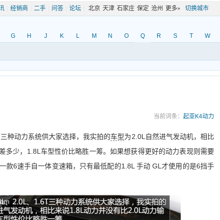
讯
|
经销商
|
二手
|
问答
|
论坛
|
北京
天津
石家庄
保定
沧州
更多»
切换城市
G
H
J
K
L
M
N
O
Q
R
S
T
W
当前词条：
起亚K4动力
1.6T三种动力系统供大家选择，我实拍的
车型
为2.0L自然进气发动机，相比
输出差多少，1.8L车型性价比略胜一筹。如果想获得更好的动力表现则需要
一款6速手自一体变速箱，只有最低配的1.8L 手动 GL才使用的是6挡手