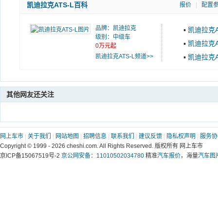
凯迪拉克ATS-L百科
报价
|
配置
品牌：
凯迪拉克
▪
凯迪拉克A
级别：中级车
▪
凯迪拉克A
0万元起
凯迪拉克ATS-L频道>>
▪
凯迪拉克A
其他网友还关注
网上车市
|
关于我们
|
网站地图
|
招聘信息
|
联系我们
|
建议反馈
|
隐私权声明
|
服务协
Copyright © 1999 -
2026 cheshi.com. All Rights Reserved. 版权所有 网上车市
京ICP备15067519号-2
京公网安备：11010502034780
精准
汽车报价
，海量
汽车图