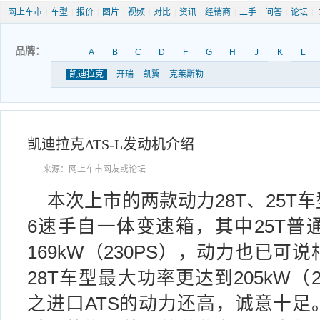
网上车市
|
车型
|
报价
|
图片
|
视频
|
对比
|
资讯
|
经销商
|
二手
|
问答
|
论坛
|
品牌：
A
B
C
D
F
G
H
J
K
L
凯迪拉克
开瑞
凯翼
克莱斯勒
凯迪拉克ATS-L发动机介绍
来源：网上车市网友或论坛
本次上市的两款动力28T、25T
车
6速手自一体变速箱，其中25T普
169kW（230PS），动力也已
28T车型最大功率更达到205kW（27
之进口ATS的动力还高，诚意十足。