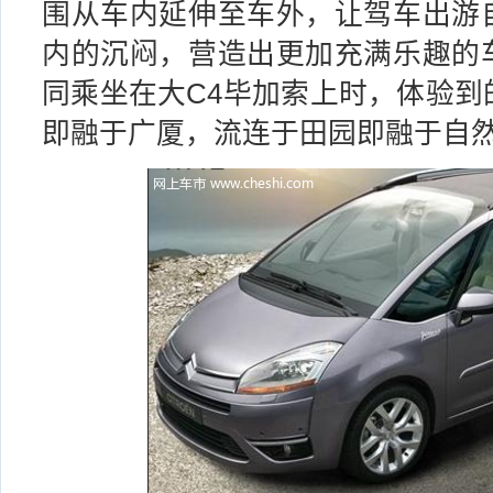
围从车内延伸至车外，让驾车出游
内的沉闷，营造出更加充满乐趣的
同乘坐在大C4毕加索上时，体验到
即融于广厦，流连于田园即融于自