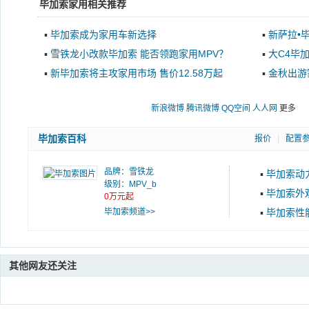
毕加索家用相关推荐
▪
毕加索成为家用车新选择
▪
新萨拉•
▪
雪铁龙小改款毕加索 能否领跑家用MPV？
▪
大C4毕
升级
▪
新毕加索将主攻家用市场 售价12.58万起
▪
金秋出游
新浪微博
腾讯微博
QQ空间
人人网
更多
毕加索百科
报价
|
配置
品牌：
雪铁龙
▪
毕加索动
级别：MPV_b
▪
毕加索外
0万元起
毕加索频道>>
▪
毕加索性
其他网友还关注