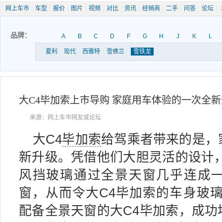
网上车市
|
车型
|
报价
|
图片
|
视频
|
对比
|
资讯
|
经销商
|
二手
|
问答
|
论坛
|
品牌：
A
B
C
D
F
G
H
J
K
L
夏利
现代
西雅特
雪佛兰
雪铁龙
大C4毕加索上市导购 家庭用车体验的一次全
来源：网上车市网友或论坛
大C4
毕加索
给驾乘者带来的是，
新升级。凭借他们大胆灵活的设计，
风挡玻璃通过全景天窗几乎连成
窗，从而令大C4毕加索的车身玻璃
配备全景天窗的大C4毕加索，成功