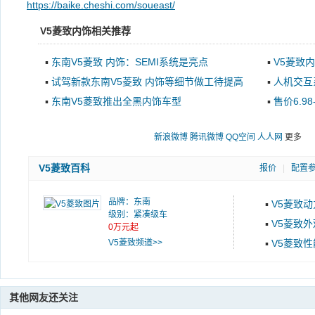
https://baike.cheshi.com/soueast/
V5菱致内饰相关推荐
▪
东南V5菱致 内饰：SEMI系统是亮点
▪
V5菱致
▪
试驾新款东南V5菱致 内饰等细节做工待提高
▪
人机交互
▪
东南V5菱致推出全黑内饰车型
▪
售价6.9
新浪微博
腾讯微博
QQ空间
人人网
更多
V5菱致百科
报价
|
配置
品牌：
东南
▪
V5菱致动
级别：紧凑级车
▪
V5菱致外
0万元起
V5菱致频道>>
▪
V5菱致性
其他网友还关注