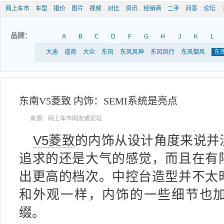
网上车市
|
车型
|
报价
|
图片
|
视频
|
对比
|
资讯
|
经销商
|
二手
|
问答
|
论坛
|
品牌：
A
B
C
D
F
G
H
J
K
L
大迪
道奇
大众
东风
东风风神
东风风行
东风御风
东
东南V5菱致 内饰：SEMI系统是亮点
来源：网上车市网友或论坛
V5菱致
的内饰从设计角度来说并
追求的还是大气的感觉，而且在有
出更高的档次。中控台造型并不太
和外观一样，内饰的一些细节也
缀。