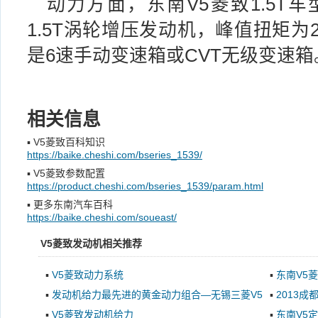
动力方面，东南V5菱致1.5T车
1.5T涡轮增压发动机，峰值扭矩为
是6速手动变速箱或CVT无级变速箱
相关信息
▪
V5菱致百科知识
https://baike.cheshi.com/bseries_1539/
▪
V5菱致参数配置
https://product.cheshi.com/bseries_1539/param.html
▪
更多东南汽车百科
https://baike.cheshi.com/soueast/
V5菱致发动机相关推荐
▪
V5菱致动力系统
▪
东南V5菱
▪
发动机给力最先进的黄金动力组合—无锡三菱V5
▪
2013成
菱致
▪
V5菱致发动机给力
▪
东南V5定