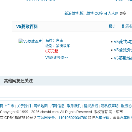
新浪微博
腾讯微博
QQ空间
人人网
更多
V5菱致百科
报价
|
配置
品牌：
东南
▪
V5菱致动
级别：紧凑级车
▪
V5菱致外
0万元起
V5菱致频道>>
▪
V5菱致性
其他网友还关注
网上车市
|
关于我们
|
网站地图
|
招聘信息
|
联系我们
|
建议反馈
|
隐私权声明
|
服务协
Copyright © 1999 -
2026 cheshi.com. All Rights Reserved. 版权所有 网上车市
京ICP备15067519号-2
京公网安备：11010502034780
精准
汽车报价
，海量
汽车图