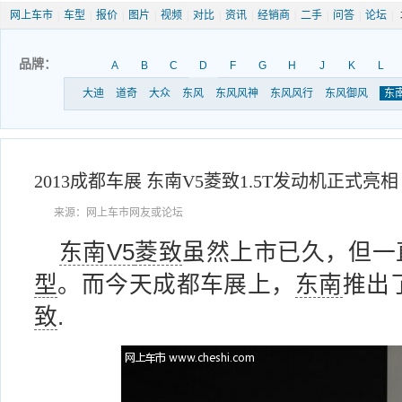
网上车市
|
车型
|
报价
|
图片
|
视频
|
对比
|
资讯
|
经销商
|
二手
|
问答
|
论坛
|
品牌：
A
B
C
D
F
G
H
J
K
L
大迪
道奇
大众
东风
东风风神
东风风行
东风御风
东
2013成都车展 东南V5菱致1.5T发动机正式亮相
来源：网上车市网友或论坛
东南V5
菱致
虽然上市已久，但一直
型
。而今天成都车展上，
东南
推出了
致
.