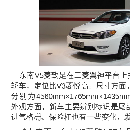
东南
V5
菱致是在
三菱翼神
平台上
轿车，定位比
V3菱悦
高。尺寸方面
分别为4560mm×1765mm×143
外观方面，新车主要辨别标识是尾部增
进气格栅、保险杠也有一些变化，