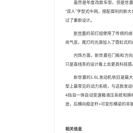
虽然是年度改款车型，但是世嘉
“双人”字型式中网，搭配犀利的新
过了重新设计。
新世嘉
的前灯组使用了传统的卤
尚气息，尾灯的光源加入了霓虹式的
内饰方面，新世嘉在门板和方向
只是直线条的设计看上去更具科技感
新世嘉的1.6L发动机依旧是最大功
型上最常见的动力系统，与这款发动
4挡自一体自动变速箱液压系统和换
逊，后横向稳定杆+可变形横梁的非
相关信息