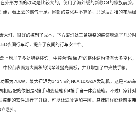
在外形方面的改动是比较大的，使用了海外版的新款C4的家族前脸，
大灯组，看上去的霸气十足。尾部的变化并不算多，只是后灯租的布局经
素大灯，很好的控制了成本，下方雾灯处三条镀铬的装饰增添了几分时
LED夜间行车灯，提升了夜间的行车安全性。
盘上增加了多处镀铬装饰，中控台“阶梯式”的整体结构没有太多变化，
。中控台表面为大面积的钢琴漆抛光面板，并且增加了中央扶手箱。
率为78kW，最大扭矩为143Nm的N6A 10XA3A发动机，这是PSA车
机相匹配的依旧是5挡手动变速箱和4挡手自一体变速箱。不过厂家针对
档控制的软件进行了升级，可以让驾驶更加平顺。悬挂同样延续前麦弗
独立悬挂。