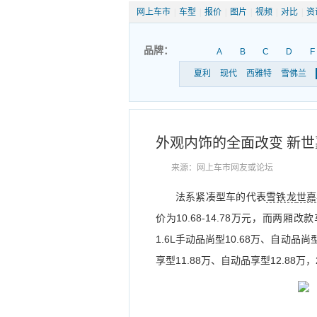
网上车市
|
车型
|
报价
|
图片
|
视频
|
对比
|
资
品牌：
A
B
C
D
F
夏利
现代
西雅特
雪佛兰
外观内饰的全面改变 新世
来源：网上车市网友或论坛
法系紧凑型车的代表
雪铁龙
世嘉
价为10.68-14.78万元，而两厢改
1.6L手动品尚型10.68万、自动品尚型
享型11.88万、自动品享型12.88万，