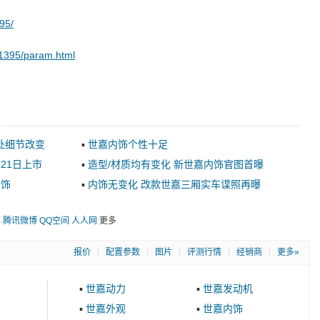
95/
_1395/param.html
处细节改变
▪
世嘉内饰个性十足
21日上市
▪
造型/材质均有变化 新世嘉内饰官图首曝
内饰
▪
内饰无变化 改款世嘉三厢实车谍照再曝
博
腾讯微博
QQ空间
人人网
更多
报价
|
配置参数
|
图片
|
评测行情
|
经销商
|
更多»
▪
世嘉动力
▪
世嘉发动机
▪
世嘉外观
▪
世嘉内饰