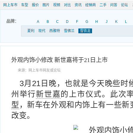
网上车市
|
车型
|
报价
|
图片
|
视频
|
对比
|
资讯
|
经销商
|
二手
|
问答
|
论坛
|
品牌：
A
B
C
D
F
G
H
J
K
L
夏利
现代
西雅特
雪佛兰
雪铁龙
外观内饰小修改 新世嘉将于21日上市
来源：网上车市网友或论坛
3月21日晚，也就是今天晚些时
州举行
新世嘉
的上市仪式。此次
型
，新车在外观和内饰上有一些新
改变。