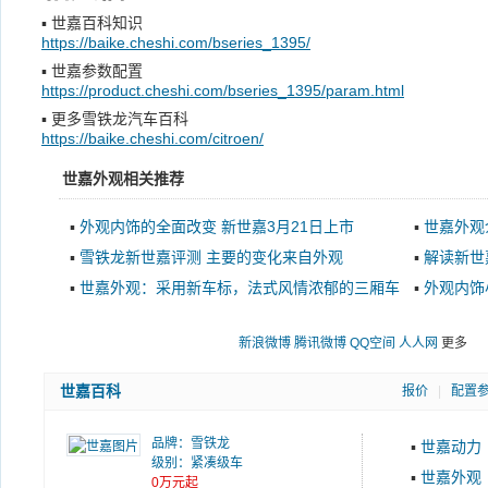
▪
世嘉百科知识
https://baike.cheshi.com/bseries_1395/
▪
世嘉参数配置
https://product.cheshi.com/bseries_1395/param.html
▪
更多雪铁龙汽车百科
https://baike.cheshi.com/citroen/
世嘉外观相关推荐
▪
外观内饰的全面改变 新世嘉3月21日上市
▪
世嘉外观
▪
雪铁龙新世嘉评测 主要的变化来自外观
▪
解读新世
▪
世嘉外观：采用新车标，法式风情浓郁的三厢车
▪
外观内饰
新浪微博
腾讯微博
QQ空间
人人网
更多
世嘉百科
报价
|
配置
品牌：
雪铁龙
▪
世嘉动力
级别：紧凑级车
▪
世嘉外观
0万元起