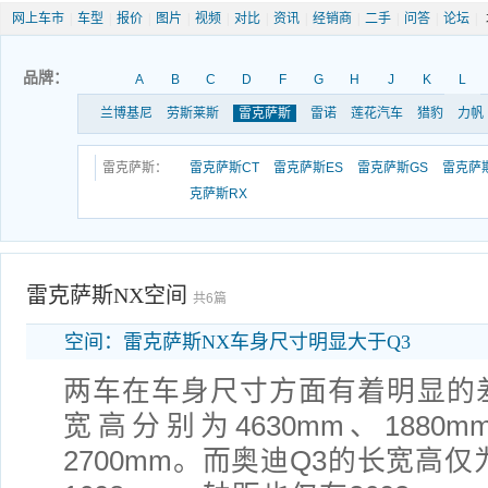
网上车市
|
车型
|
报价
|
图片
|
视频
|
对比
|
资讯
|
经销商
|
二手
|
问答
|
论坛
|
品牌：
A
B
C
D
F
G
H
J
K
L
兰博基尼
劳斯莱斯
雷克萨斯
雷诺
莲花汽车
猎豹
力帆
雷克萨斯：
雷克萨斯CT
雷克萨斯ES
雷克萨斯GS
雷克萨
克萨斯RX
雷克萨斯NX空间
共6篇
空间：雷克萨斯NX车身尺寸明显大于Q3
两车在车身尺寸方面有着明显的
宽高分别为4630mm、1880m
2700mm。而奥迪Q3的长宽高仅为