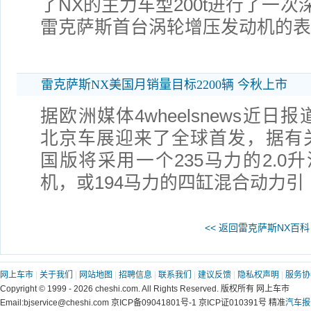
了NX的主力车型200t进行了一
雷克萨斯首台涡轮增压发动机的表
雷克萨斯NX美国月销量目标2200辆 今秋上市
据欧洲媒体4wheelsnews近日
北京车展迎来了全球首发，据有
国版将采用一个235马力的2.0
机，或194马力的四缸混合动力引
<< 返回雷克萨斯NX百科
网上车市
|
关于我们
|
网站地图
|
招聘信息
|
联系我们
|
建议反馈
|
隐私权声明
|
服务协
Copyright © 1999 - 2026 cheshi.com. All Rights Reserved. 版权所有 网上车市
Email:bjservice@cheshi.com 京ICP备09041801号-1 京ICP证010391号 精准
汽车报