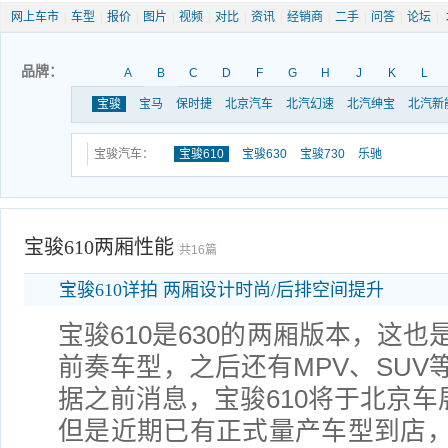
网上车市
|
车型
|
报价
|
图片
|
视频
|
对比
|
资讯
|
经销商
|
二手
|
问答
|
论坛
|
品牌：
A
B
C
D
F
G
H
J
K
L
宝骏
宝马
保时捷
北京汽车
北汽幻速
北汽绅宝
北汽新
宝骏汽车：
宝骏610
宝骏630
宝骏730
乐驰
宝骏610两厢性能
共16篇
宝骏610详拍 两厢设计时尚/后排空间提升
宝骏610是630的两厢版本，这
前奏车型，之后还有MPV、SUV
据之前消息，宝骏610将于北京车展
但是近期已有正式量产车型到店