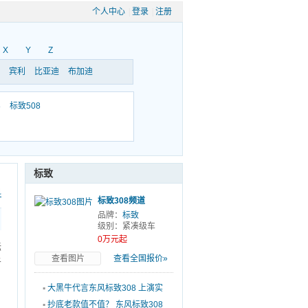
个人中心
|
登录
|
注册
X
Y
Z
宾利
比亚迪
布加迪
8
标致508
标致
科
标致308频道
品牌：
标致
级别：紧凑级车
0万元起
标
查看图片
查看全国报价»
于
▪
大黑牛代言东风标致308 上演实
力圈粉
▪
抄底老款值不值？ 东风标致308