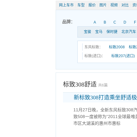
网上车市
|
车型
|
报价
|
图片
|
视频
|
对比
|
资
品牌：
A
B
C
D
F
宝骏
宝马
保时捷
北京汽车
东风标致：
标致2008
标致2
标致(进口)：
标致207(进口)
标致308舒适
共6篇
新标致308打造乘坐舒适
11月27日晚，全新东风标致3
致508一度被称为“2011全球最
市区大湖溪的惠州市惠标