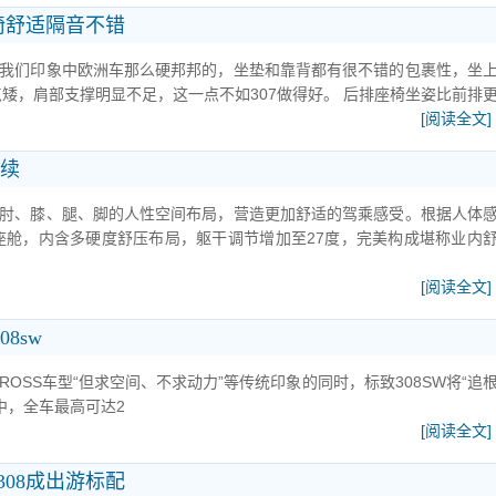
座椅舒适隔音不错
像我们印象中欧洲车那么硬邦邦的，坐垫和靠背都有很不错的包裹性，坐
矮，肩部支撑明显不足，这一点不如307做得好。 后排座椅坐姿比前排
[阅读全文]
延续
、肘、膝、腿、脚的人性空间布局，营造更加舒适的驾乘感受。根据人体
座舱，内含多硬度舒压布局，躯干调节增加至27度，完美构成堪称业内
[阅读全文]
8sw
OSS车型“但求空间、不求动力”等传统印象的同时，标致308SW将“追
中，全车最高可达2
[阅读全文]
308成出游标配