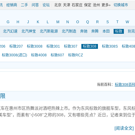
讯
|
经销商
|
二手
|
问答
|
论坛
|
北京
天津
石家庄
保定
沧州
更多»
切换城市
G
H
J
K
L
M
N
O
Q
R
S
T
W
北汽幻速
北汽绅宝
北汽新能源
北汽制造
奔驰
奔腾
本田
标致
别克
06
标致207
标致3008
标致301
标致307
标致308
标致308S
标致40
标致3008(进口)
标致4008
标致607
标致RCZ
当前百科：
标致308百
极限
08汽车在惠州市区热舞派对酒吧热辣上市。作为东风标致的旗舰车型，东风
唯美车型”，而素有“小508”之称的308，又有哪些亮点？近日，记者来到位
[阅读全文]