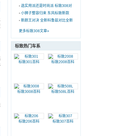
新老对比
▪
选实用派还是时尚派 标致308对
日产轩逸
▪
小狮子整容归来 东风标致新款
上
308怎么样
▪
新颜王对决 全新科鲁兹对比全新
更
标致308
更多标致308文章»
标致热门车系
感
标致301百科
标致2008百科
舒
标致3008百科
标致508L百科
根
标致206百科
标致307百科