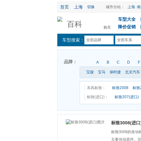
首页
上海
切换
城市分站：
上海
南
车型大全
百科
降价促销
购车
车型搜索：
全部品牌
全部车系
品牌：
A
B
C
D
F
宝骏
宝马
保时捷
北京汽车
东风标致：
标致2008
标致2
标致(进口)：
标致207(进口)
标致3008(进口
标致3008的发动
主要传动原件。300