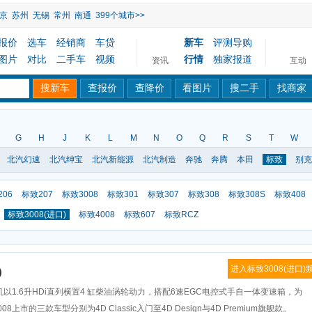
京
苏州
无锡
常州
南通
399个城市>>
报价
选车
经销商
车贷
新车
评测导购
图片
对比
二手车
视频
行情
独家报道
资讯
互动
G
H
J
K
L
M
N
O
Q
R
S
T
W
北汽幻速
北汽绅宝
北汽新能源
北汽制造
奔驰
奔腾
本田
标致
别克
06
标致207
标致3008
标致301
标致307
标致308
标致308S
标致408
标致3008(进口)
标致4008
标致607
标致RCZ
进入标致3008(进口)
)
机以1.6升HDi直列横置4 缸柴油涡轮动力，搭配6速EGC电控式手自一体变速箱，为
8上市的三款车型分别为4D Classic入门至4D Design与4D Premium旗舰款。