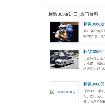
标致3008(进口)热门百科
标致3008
第15届成都国
略”发布会。现
标致3008
汇聚标致百余
力承诺，东风
格区间为16~2
标致3008
标致3008
棕、巴比伦红
备，写意巧妙的