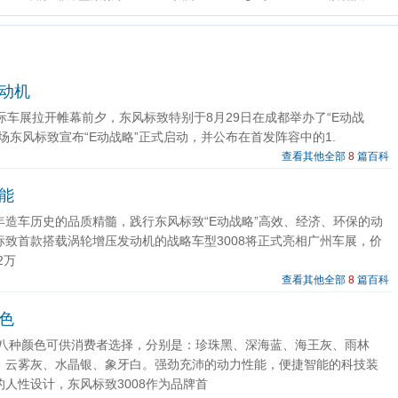
发动机
际车展拉开帷幕前夕，东风标致特别于8月29日在成都举办了“E动战
场东风标致宣布“E动战略”正式启动，并公布在首发阵容中的1.
查看其他全部
8
篇百科
性能
年造车历史的品质精髓，践行东风标致“E动战略”高效、经济、环保的动
标致首款搭载涡轮增压发动机的战略车型3008将正式亮相广州车展，价
2万
查看其他全部
8
篇百科
颜色
拥有八种颜色可供消费者选择，分别是：珍珠黑、深海蓝、海王灰、雨林
、云雾灰、水晶银、象牙白。强劲充沛的动力性能，便捷智能的科技装
人性设计，东风标致3008作为品牌首