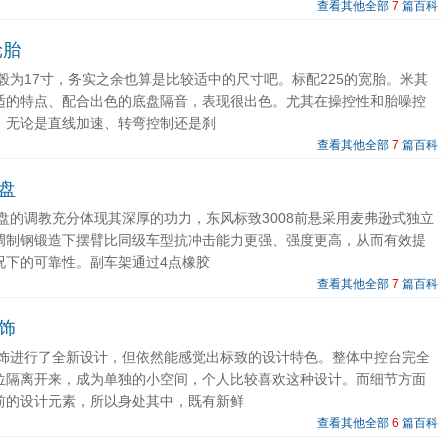
查看其他全部
7
篇百科
轮胎
轮毂为17寸，务实之余也算是比较适中的尺寸吧。标配225的宽胎。米其
适的特点、配合出色的底盘隔音，表现很出色。尤其在操控性和胎噪控
，无论是直线加速、转弯控制还是刹
查看其他全部
7
篇百科
底盘
底盘的调教充分体现其深厚的功力，东风标致3008前悬采用麦弗逊式独立
调制钢锻造下摆臂比同级车型抗冲击能力更强、强度更高，从而有效提
况下的可靠性。副车架通过4点橡胶
查看其他全部
7
篇百科
内饰
的内饰进行了全新设计，但依然能感觉出标致的设计特色。整体中控台完全
位隔离开来，成为单独的小空间，个人比较喜欢这种设计。而细节方面
前的设计元素，所以身处其中，既有新鲜
查看其他全部
6
篇百科