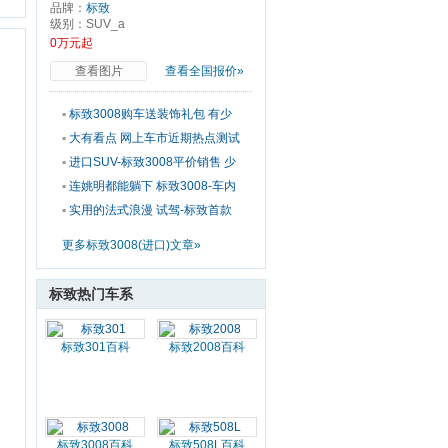
道
品牌：
标致
级别：SUV_a
0万元起
查看图片
查看全国报价»
▪
标致3008购车送装饰礼包 有少
量现车供应
▪
大有看点 网上车市近期热点测试
车TOP10
▪
进口SUV-标致3008平价销售 少
量现车供应
▪
连姚明都能躺下 标致3008-车内
空间体验
▪
实用的法式浪漫 试驾-标致首款
跨界车3008
更多标致3008(进口)文章»
标致热门车系
标致301百科
标致2008百科
标致3008百科
标致508L百科