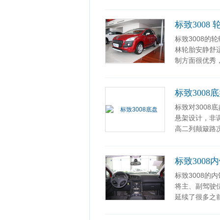
标致3008 
标致3008的
林轮胎安静舒
制方面很优秀
标致3008
标致对3008
悬架设计，非
高二列颠簸路
标致3008
标致3008
将主、副驾驶
延续了很多之