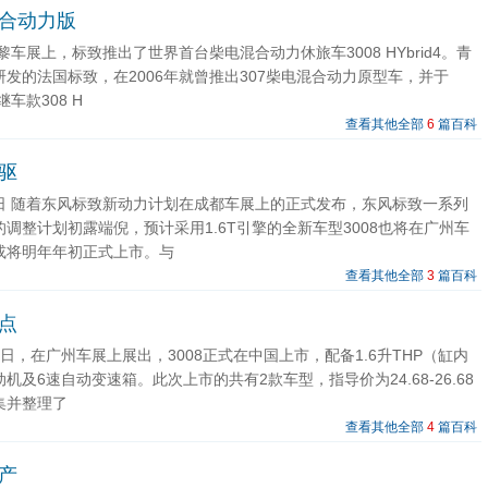
混合动力版
巴黎车展上，标致推出了世界首台柴电混合动力休旅车3008 HYbrid4。青
发的法国标致，在2006年就曾推出307柴电混合动力原型车，并于
继车款308 H
查看其他全部
6
篇百科
四驱
21日 随着东风标致新动力计划在成都车展上的正式发布，东风标致一系列
调整计划初露端倪，预计采用1.6T引擎的全新车型3008也将在广州车
或将明年年初正式上市。与
查看其他全部
3
篇百科
缺点
月19日，在广州车展上展出，3008正式在中国上市，配备1.6升THP（缸内
机及6速自动变速箱。此次上市的共有2款车型，指导价为24.68-26.68
集并整理了
查看其他全部
4
篇百科
国产