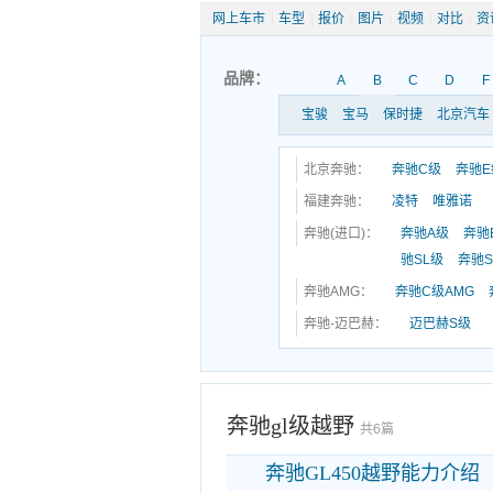
网上车市
|
车型
|
报价
|
图片
|
视频
|
对比
|
资
品牌：
A
B
C
D
F
宝骏
宝马
保时捷
北京汽车
北京奔驰：
奔驰C级
奔驰E
福建奔驰：
凌特
唯雅诺
奔驰(进口)：
奔驰A级
奔驰
驰SL级
奔驰S
奔驰AMG：
奔驰C级AMG
奔驰-迈巴赫：
迈巴赫S级
奔驰gl级越野
共6篇
奔驰GL450越野能力介绍