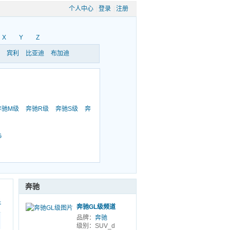
个人中心
|
登录
|
注册
X
Y
Z
宾利
比亚迪
布加迪
奔驰M级
奔驰R级
奔驰S级
奔
G
奔驰
科
奔驰GL级频道
品牌：
奔驰
级别：SUV_d