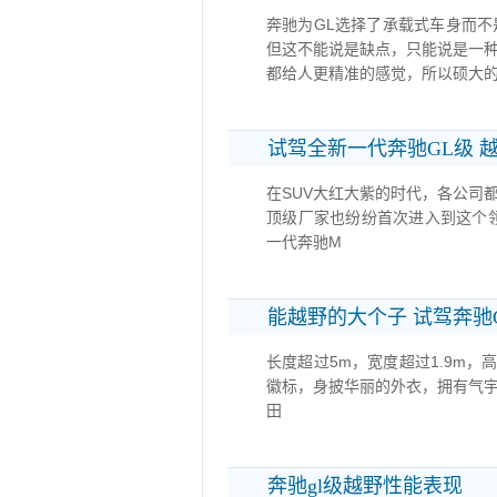
奔驰为GL选择了承载式车身而不
但这不能说是缺点，只能说是一
都给人更精准的感觉，所以硕大的
试驾全新一代奔驰GL级 
在SUV大红大紫的时代，各公司
顶级厂家也纷纷首次进入到这个
一代奔驰M
能越野的大个子 试驾奔驰GL 
长度超过5m，宽度超过1.9m，
徽标，身披华丽的外衣，拥有气
田
奔驰gl级越野性能表现