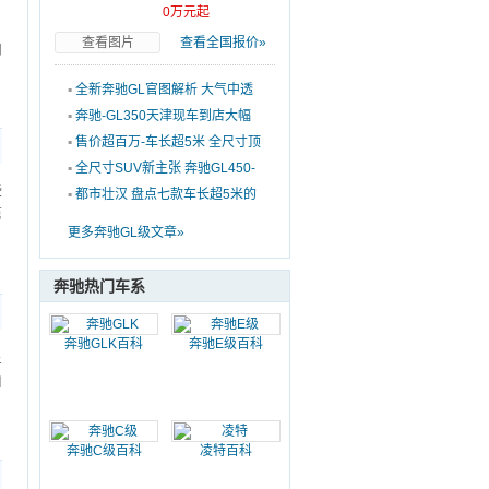
0万元起
，
查看图片
查看全国报价»
向
▪
全新奔驰GL官图解析 大气中透
露着精致
▪
奔驰-GL350天津现车到店大幅
优惠促销中
▪
售价超百万-车长超5米 全尺寸顶
级SUV选购
▪
全尺寸SUV新主张 奔驰GL450-
些
亮点解析
▪
都市壮汉 盘点七款车长超5米的
第
大尺寸SUV
更多奔驰GL级文章»
奔驰热门车系
奔驰GLK百科
奔驰E级百科
星
山
奔驰C级百科
凌特百科