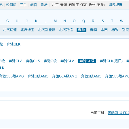
讯
|
经销商
|
二手
|
问答
|
论坛
|
北京
天津
石家庄
保定
沧州
更多»
切换城市
G
H
J
K
L
M
N
O
Q
R
S
T
W
北汽幻速
北汽绅宝
北汽新能源
北汽制造
奔驰
奔腾
本田
标致
别克
级
奔驰GLK
B级
奔驰CLA
奔驰CLS
奔驰G级
奔驰GLA
奔驰GL级
奔驰GLK(进口)
LK
奔驰CLS级AMG
奔驰G级AMG
奔驰GLA级AMG
奔驰S级AMG
奔驰SLS级AM
当前百科：
奔驰GL级百