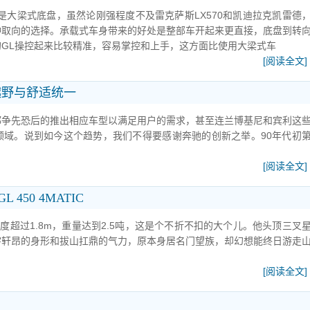
是大梁式底盘，虽然论刚强程度不及雷克萨斯LX570和凯迪拉克凯雷德
种取向的选择。承载式车身带来的好处是整部车开起来更直接，底盘到转
GL操控起来比较精准，容易掌控和上手，这方面比使用大梁式车
[阅读全文]
越野与舒适统一
都争先恐后的推出相应车型以满足用户的需求，甚至连兰博基尼和宾利这
领域。说到如今这个趋势，我们不得要感谢奔驰的创新之举。90年代初
[阅读全文]
450 4MATIC
高度超过1.8m，重量达到2.5吨，这是个不折不扣的大个儿。他头顶三叉
宇轩昂的身形和拔山扛鼎的气力，原本身居名门望族，却幻想能终日游走
[阅读全文]