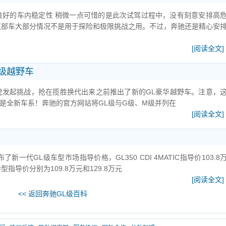
良好的车内稳定性 稍微一点可惜的是此次试驾过程中，没有刻意安排高
这部车大部分情况不是用于探险和极限挑战之用。不过，奔驰还是精心安
[阅读全文]
L级越野车
虎发起挑战，抢在揽胜换代出来之前推出了新的GL豪华越野车。注意，
是全新车系！奔驰的官方网站将GL级与G级、M级并列在
[阅读全文]
新一代GL级车型市场指导价格，GL350 CDI 4MATIC指导价103.8
华型指导价分别为109.8万元和129.8万元
[阅读全文]
<< 返回奔驰GL级百科