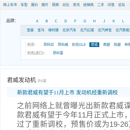
网上车市
|
车型
|
报价
|
图片
|
视频
|
对比
|
资讯
|
经销商
|
二手
|
问答
|
论坛
|
品牌：
A
B
C
D
F
G
H
J
K
L
宝骏
宝马
保时捷
北京汽车
北汽幻速
北汽绅宝
北汽新能
别克：
昂科拉
昂科威
别克GL8
君威
君越
凯越
林
别克(进口)：
昂科雷
君威发动机
共6篇
新款君威有望于11月上市 发动机经重新调校
之前网络上就曾曝光出新款君威
款君威有望于今年11月正式上市
过了重新调校，预售价或为19-2