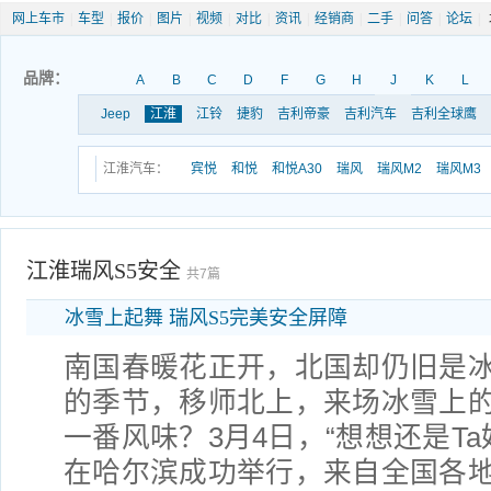
网上车市
|
车型
|
报价
|
图片
|
视频
|
对比
|
资讯
|
经销商
|
二手
|
问答
|
论坛
|
品牌：
A
B
C
D
F
G
H
J
K
L
Jeep
江淮
江铃
捷豹
吉利帝豪
吉利汽车
吉利全球鹰
江淮汽车：
宾悦
和悦
和悦A30
瑞风
瑞风M2
瑞风M3
江淮瑞风S5安全
共7篇
冰雪上起舞 瑞风S5完美安全屏障
南国春暖花正开，北国却仍旧是
的季节，移师北上，来场冰雪上
一番风味？3月4日，“想想还是Ta
在哈尔滨成功举行，来自全国各