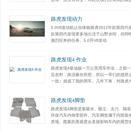
路虎发现动力
5.0V8发动机让你体验路虎2012年款第四
款第四代发现更多地出没于山野乡间，但同
激烈狂奔的任务。5.0升V8发动
路虎发现4 作业
路虎发现4柴油版一万公里用车作业，之前一
且农村，路况极你所想，所以一哥们的揽胜运
一批）就成了我的用车。几年下来，对路虎
路虎发现4脚垫
路虎发现4脚垫是集吸水、吸尘、去污、隔
环保汽车内饰零部件。汽车脚垫属于内部装
质地、图案的美观度会直接影响车内的观赏