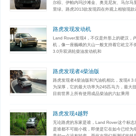
尔棕、伊帕内玛沙滩金、奥克尼灰、马尔马里
里绿。路虎2013款发现四在外观上相较现款
路虎发现发动机
Land Rover发现4，不仅是外形上的硬
机，像一座巍峨的大山一般支持着它屹立不倒。La
3.0升双涡轮柴油发动机和
路虎发现者4柴油版
路虎发现者4柴油版和汽油机相比，发现4 3
为深厚，它的最大功率为245匹马力，最大
目前世界上所有使用成品柴油的六缸乘用
路虎发现4越野
无论路虎的东家是谁，Land Rover这个
是谁都不可能小视，即便是它在如今已经为
贵却一点没有转变，而此次我们所测试的就