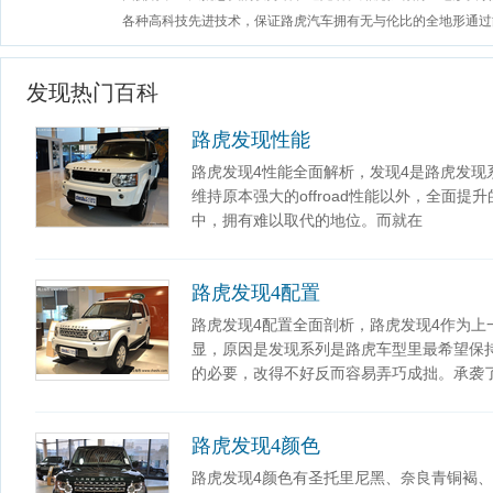
各种高科技先进技术，保证路虎汽车拥有无与伦比的全地形通过
发现热门百科
路虎发现性能
路虎发现4性能全面解析，发现4是路虎发现系列
维持原本强大的offroad性能以外，全面
中，拥有难以取代的地位。而就在
路虎发现4配置
路虎发现4配置全面剖析，路虎发现4作为上
显，原因是发现系列是路虎车型里最希望保
的必要，改得不好反而容易弄巧成拙。承袭
路虎发现4颜色
路虎发现4颜色有圣托里尼黑、奈良青铜褐