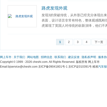
路虎发现外观
发现3的突破传统，从外形已经充分体现出
表面，设计语言非常有特色，整体观感既刚
虎展现了英国人对传统的崭新演绎，他们不
1
2
3
4
下一页
网上车市
|
关于我们
|
网站地图
|
招聘信息
|
联系我们
|
建议反馈
|
隐私权声明
|
服务协
Copyright © 1999 - 2026 cheshi.com. All Rights Reserved. 版权所有 网上车市
Email:bjservice@cheshi.com 京ICP备09041801号-1 京ICP证010391号 精准
汽车报