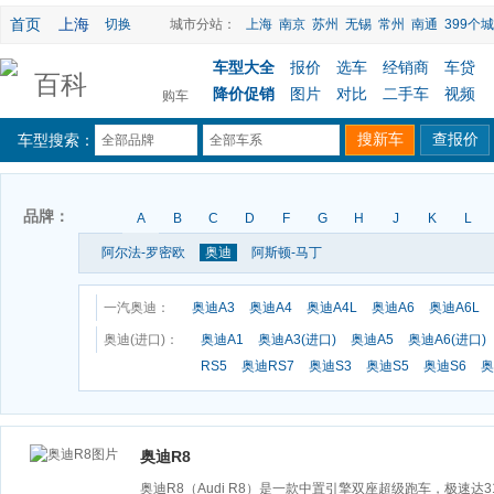
首页
上海
切换
城市分站：
上海
南京
苏州
无锡
常州
南通
399个城
车型大全
报价
选车
经销商
车贷
百科
降价促销
图片
对比
二手车
视频
购车
车型搜索：
全部品牌
全部车系
品牌：
A
B
C
D
F
G
H
J
K
L
阿尔法-罗密欧
奥迪
阿斯顿-马丁
一汽奥迪：
奥迪A3
奥迪A4
奥迪A4L
奥迪A6
奥迪A6L
奥迪(进口)：
奥迪A1
奥迪A3(进口)
奥迪A5
奥迪A6(进口)
RS5
奥迪RS7
奥迪S3
奥迪S5
奥迪S6
奥
奥迪R8
奥迪R8（Audi R8）是一款中置引擎双座超级跑车，极速达31