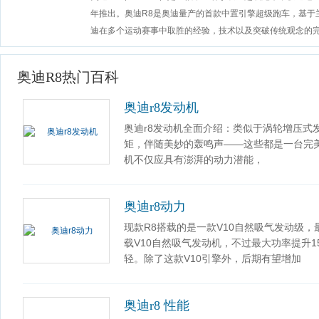
年推出。奥迪R8是奥迪量产的首款中置引擎超级跑车，基于兰博
迪在多个运动赛事中取胜的经验，技术以及突破传统观念的
奥迪R8热门百科
奥迪r8发动机
奥迪r8发动机全面介绍：类似于涡轮增压式
矩，伴随美妙的轰鸣声——这些都是一台完
机不仅应具有澎湃的动力潜能，
奥迪r8动力
现款R8搭载的是一款V10自然吸气发动级，
载V10自然吸气发动机，不过最大功率提升1
轻。除了这款V10引擎外，后期有望增加
奥迪r8 性能