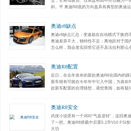
念，它将驾驶员、仪表盘和高中控台融为一
斜。平 奥迪R8底的方向盘具有典型的奥迪
奥迪r8缺点
奥迪r8缺点汇总：变速箱在自动模式下换挡
奥迪差异不大，独特性不足；离地距对于国内
怎么样，我会老实回答它还不及法拉利那么
奥迪R8配置
近日，在去年发布的新款奥迪R8在国内的
新车很有可能在今年年中引入中国，为喜欢
款新车配置的合理猜想，请您查阅，如有疑
奥迪R8安全
武侠小说里有一个词叫“气血逆转”，这回奥
了一把。奥迪R8搭载中后置5.2升V10 FSI
大功