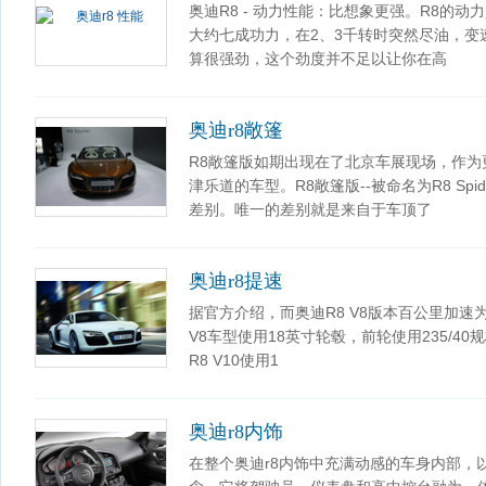
奥迪R8 - 动力性能：比想象更强。R8的
大约七成功力，在2、3千转时突然尽油，变速箱
算很强劲，这个劲度并不足以让你在高
奥迪r8敞篷
R8敞篷版如期出现在了北京车展现场，作为
津乐道的车型。R8敞篷版--被命名为R8 Sp
差别。唯一的差别就是来自于车顶了
奥迪r8提速
据官方介绍，而奥迪R8 V8版本百公里加速为4
V8车型使用18英寸轮毂，前轮使用235/40
R8 V10使用1
奥迪r8内饰
在整个奥迪r8内饰中充满动感的车身内部，