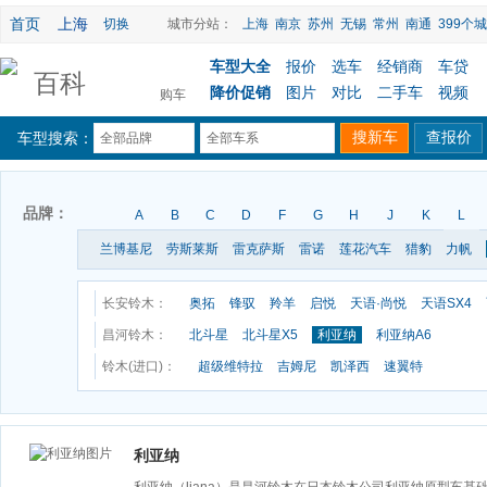
首页
上海
切换
城市分站：
上海
南京
苏州
无锡
常州
南通
399个城
车型大全
报价
选车
经销商
车贷
百科
降价促销
图片
对比
二手车
视频
购车
车型搜索：
全部品牌
全部车系
品牌：
A
B
C
D
F
G
H
J
K
L
兰博基尼
劳斯莱斯
雷克萨斯
雷诺
莲花汽车
猎豹
力帆
长安铃木：
奥拓
锋驭
羚羊
启悦
天语·尚悦
天语SX4
昌河铃木：
北斗星
北斗星X5
利亚纳
利亚纳A6
铃木(进口)：
超级维特拉
吉姆尼
凯泽西
速翼特
利亚纳