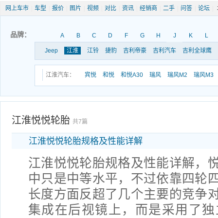
网上车市
|
车型
|
报价
|
图片
|
视频
|
对比
|
资讯
|
经销商
|
二手
|
问答
|
论坛
|
品牌：
A
B
C
D
F
G
H
J
K
L
Jeep
江淮
江铃
捷豹
吉利帝豪
吉利汽车
吉利全球鹰
江淮汽车：
宾悦
和悦
和悦A30
瑞风
瑞风M2
瑞风M3
江淮悦悦轮胎
共7篇
江淮悦悦轮胎规格及性能详解
江淮悦悦轮胎规格及性能详解，
中只是中等水平，不过依靠四轮
长度方面反超了几个主要的竞争
集成在后视镜上，而是采用了独