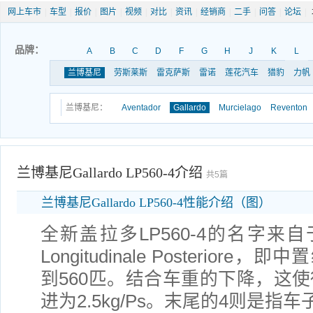
网上车市
|
车型
|
报价
|
图片
|
视频
|
对比
|
资讯
|
经销商
|
二手
|
问答
|
论坛
|
品牌：
A
B
C
D
F
G
H
J
K
L
兰博基尼
劳斯莱斯
雷克萨斯
雷诺
莲花汽车
猎豹
力帆
兰博基尼：
Aventador
Gallardo
Murcielago
Reventon
兰博基尼Gallardo LP560-4介绍
共5篇
兰博基尼Gallardo LP560-4性能介绍（图）
全新盖拉多LP560-4的名字来
Longitudinale Posterio
到560匹。结合车重的下降，这使
进为2.5kg/Ps。末尾的4则是