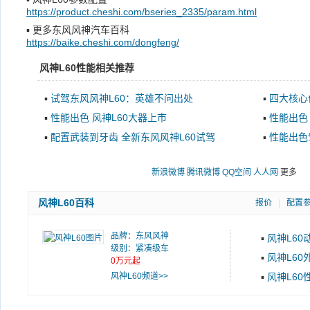
https://product.cheshi.com/bseries_2335/param.html
▪
更多东风风神汽车百科
https://baike.cheshi.com/dongfeng/
风神L60性能相关推荐
▪
试驾东风风神L60：英雄不问出处
▪
四大核心
▪
性能出色 风神L60大器上市
▪
性能出色
式
▪
配置武装到牙齿 全新东风风神L60试驾
▪
性能出色
新浪微博
腾讯微博
QQ空间
人人网
更多
风神L60百科
报价
|
配置
品牌：
东风风神
▪
风神L60
级别：紧凑级车
▪
风神L60
0万元起
风神L60频道>>
▪
风神L60