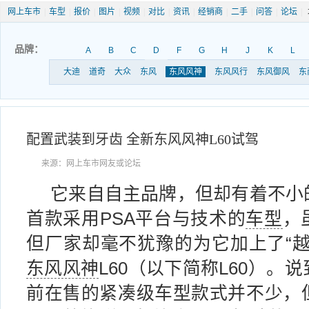
网上车市
|
车型
|
报价
|
图片
|
视频
|
对比
|
资讯
|
经销商
|
二手
|
问答
|
论坛
|
品牌：
A
B
C
D
F
G
H
J
K
L
大迪
道奇
大众
东风
东风风神
东风风行
东风御风
东
配置武装到牙齿 全新东风风神L60试驾
来源：网上车市网友或论坛
它来自自主品牌，但却有着不小
首款采用PSA平台与技术的
车型
，
但厂家却毫不犹豫的为它加上了“越
东风风神
L60（以下简称L60）。说
前在售的紧凑级车型款式并不少，