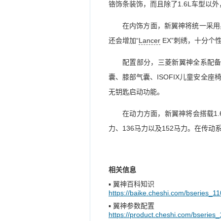
铬饰条装饰，而且除了1.6L车型以
在内饰方面，新翼神将统一采用
还会增加“
Lancer
EX”刺绣，十分个
配置部分，三菱新翼神全系配备B
囊、膝部气囊、ISOFIX儿童安全座椅
无钥匙启动功能。
在动力方面，新翼神将会搭载1.6
力、136马力以及152马力。在传
相关信息
▪
翼神百科知识
https://baike.cheshi.com/bseries_11
▪
翼神参数配置
https://product.cheshi.com/bseries