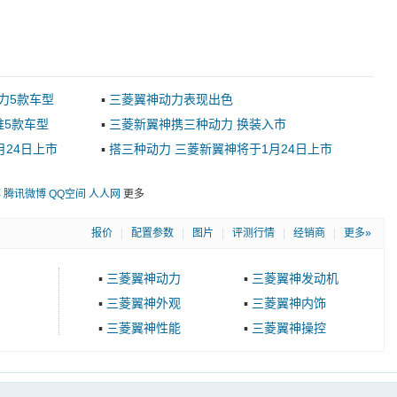
动力5款车型
▪
三菱翼神动力表现出色
推5款车型
▪
三菱新翼神携三种动力 换装入市
月24日上市
▪
搭三种动力 三菱新翼神将于1月24日上市
博
腾讯微博
QQ空间
人人网
更多
报价
|
配置参数
|
图片
|
评测行情
|
经销商
|
更多»
▪
三菱翼神动力
▪
三菱翼神发动机
▪
三菱翼神外观
▪
三菱翼神内饰
▪
三菱翼神性能
▪
三菱翼神操控