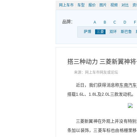
网上车市
|
车型
|
报价
|
图片
|
视频
|
对比
|
资
品牌：
A
B
C
D
F
萨博
三菱
双环
斯巴鲁
搭三种动力 三菱新翼神将
来源：网上车市网友或论坛
近日，我们获得消息称
东南汽车
搭载1.6L、1.8L及2.0L三款发动机。
三菱新翼神在外观上并没有特别
条加以装饰，三菱车标也由格栅里移