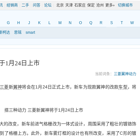
讯
|
经销商
|
二手
|
问答
|
论坛
|
北京
天津
石家庄
保定
沧州
更多»
切换城市
G
H
J
K
L
M
N
O
Q
R
S
T
W
斯柯达
思铭
smart
于1月24日上市
当前词条：
三菱翼神动力
三菱
新
翼神
将会在1月24日正式上市，新车为现款翼神的改款
车型
，将
大的改变，新车前进气格栅改为一体式设计，周围采用了粗壮的镀铬饰
到了格栅上方。此外，新车雾灯框的设计也有所改变，采用了C形的镀