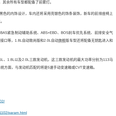
外，其余所有车型都配备了前雾灯。
黑色的内饰设计，车内还将采用亮银色的饰条装饰，新车的前排座椅上
性。
AS紧急制动辅助系统、ABS+EBD、BOS刹车优先系统、前排安全气
接口等，1.8L自动致尚版和2.0L自动
旗舰
版车型还将配备无钥匙进入和
L、1.8L以及2.0L三款发动机，这三款发动机的最大功率分别为113马
动系统方面，与发动机匹配的将是5速手动变速箱或CVT变速箱。
02/
_1102/param.html