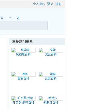
个人中心
|
登录
|
注册
X
Y
Z
三菱热门车系
风迪思百科
戈蓝百科
君阁百科
蓝瑟百科
帕杰罗-劲畅百科
新劲炫百科