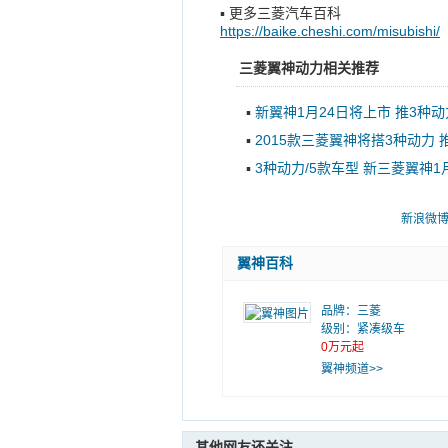
▪
更多三菱汽车百科
https://baike.cheshi.com/misubishi/
三菱翼神动力相关推荐
▪
新翼神1月24日将上市 推3种
▪
2015款三菱翼神将搭3种动力 
▪
3种动力/5款车型 新三菱翼神1
新浪微
翼神百科
品牌：
三菱
级别：紧凑级车
0万元起
翼神频道>>
其他网友还关注