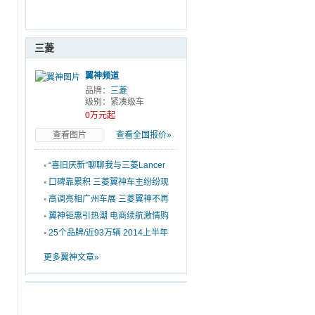
三菱
翼神频道
品牌：
三菱
级别：紧凑级车
0万元起
查看图片
查看全国报价»
▪
“喜旧厌新”聊聊我与三菱Lancer
的故事
▪
口碑靠累积 三菱翼神车主纷纷现
身说法
▪
高调亮相广州车展 三菱翼神不再
“老饼”
▪
翼神钜惠引热潮 电商续航激情购
▪
25个品牌/近93万辆 2014上半年
车企召回
更多翼神文章»