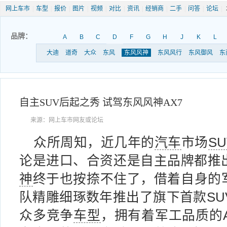
网上车市
|
车型
|
报价
|
图片
|
视频
|
对比
|
资讯
|
经销商
|
二手
|
问答
|
论坛
|
品牌：
A
B
C
D
F
G
H
J
K
L
大迪
道奇
大众
东风
东风风神
东风风行
东风御风
东
自主SUV后起之秀 试驾东风风神AX7
来源：网上车市网友或论坛
众所周知，近几年的
汽车
市场
SU
论是进口、合资还是自主品牌都推
神
终于也按捺不住了，借着自身的
队精雕细琢数年推出了旗下首款SUV
众多竞争
车型
，拥有着军工品质的