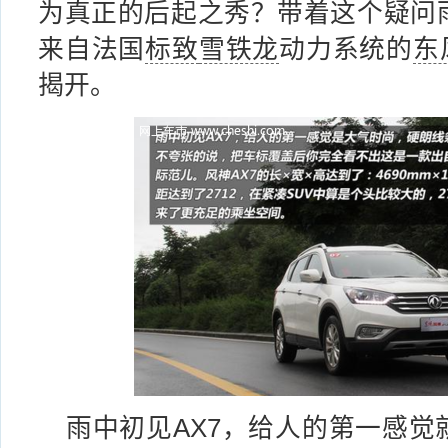
为真正的后起之秀？带着这个疑问
来自法国
标致
雪铁龙
动力系统的
东
揭开。
雨中初见AX7，给人的第一感觉