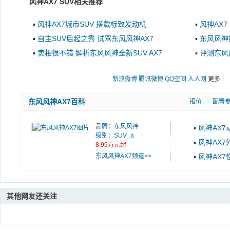
风神AX7 SUV相关推荐
▪
风神AX7城市SUV 搭载标致发动机
▪
风神AX7
▪
自主SUV后起之秀 试驾东风风神AX7
▪
东风风神
▪
卖相很不错 解析东风风神全新SUV AX7
▪
评测东风
新浪微博
腾讯微博
QQ空间
人人网
更多
东风风神AX7百科
报价
|
配置
品牌：
东风风神
▪
风神AX7
级别：SUV_a
▪
风神AX7
8.99万元起
东风风神AX7频道>>
▪
风神AX7
其他网友还关注