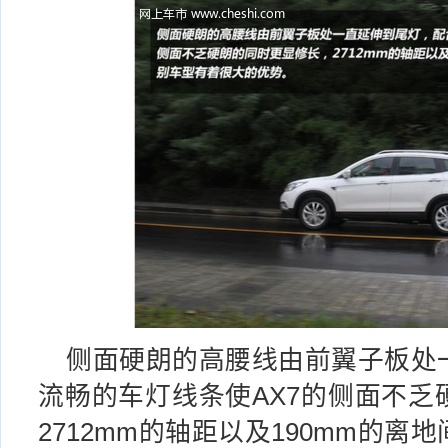
侧面硬朗的高腰线由前翼子板处
流畅的车灯线条使AX7的侧面不乏
2712mm的轴距以及190mm的