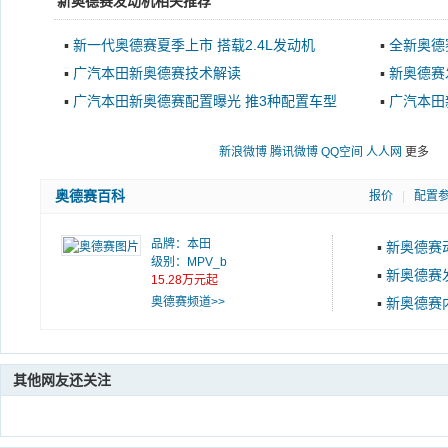
新奥德赛发动机相关推荐
▪
新一代奥德赛夏季上市 搭载2.4L发动机
▪
全新奥德
▪
广汽本田新奥德赛技术解读
▪
新奥德赛
▪
广汽本田新奥德赛配置曝光 推3种配置车型
▪
广汽本田
置车型
新浪微博
腾讯微博
QQ空间
人人网
更多
奥德赛百科
报价
|
配置
品牌：
本田
▪
新奥德赛
级别：MPV_b
▪
新奥德赛
15.28万元起
奥德赛频道>>
▪
新奥德赛
其他网友还关注