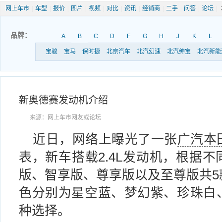
网上车市
|
车型
|
报价
|
图片
|
视频
|
对比
|
资讯
|
经销商
|
二手
|
问答
|
论坛
|
品牌：
A
B
C
D
F
G
H
J
K
L
宝骏
宝马
保时捷
北京汽车
北汽幻速
北汽绅宝
北汽新能
新奥德赛发动机介绍
来源：网上车市网友或论坛
近日，网络上曝光了一张
广汽本
表，新车搭载2.4L发动机，根据
版、智享版、尊享版以及至尊版共5
色分别为星空蓝、梦幻紫、珍珠白
种选择。