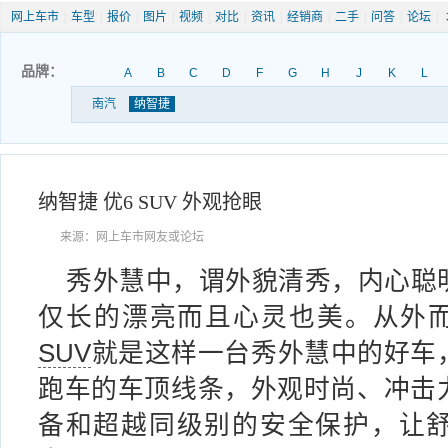
网上车市
|
车型
|
报价
|
图片
|
视频
|
对比
|
资讯
|
经销商
|
二手
|
问答
|
论坛
|
品牌：
A
B
C
D
F
G
H
J
K
L
南汽
纳智捷
纳智捷 优6 SUV 外观抢眼
来源：网上车市网友或论坛
秀外慧中，谓外貌清秀，内心聪
仅长的漂亮而且心灵也美。从外
SUV
就是这样一台秀外慧中的好车
跑车的车顶线条，外观时尚、冲击
备和超越同级别的安全保护，让