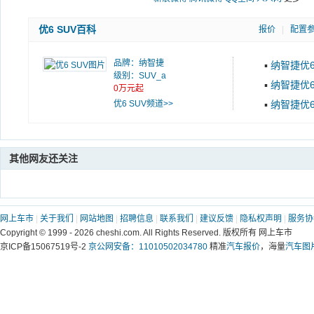
优6 SUV百科
报价
|
配置
品牌：
纳智捷
▪
纳智捷优
级别：SUV_a
▪
纳智捷优
0万元起
优6 SUV频道>>
▪
纳智捷优
其他网友还关注
网上车市
|
关于我们
|
网站地图
|
招聘信息
|
联系我们
|
建议反馈
|
隐私权声明
|
服务协
Copyright © 1999 -
2026 cheshi.com. All Rights Reserved. 版权所有 网上车市
京ICP备15067519号-2
京公网安备：11010502034780
精准
汽车报价
，海量
汽车图