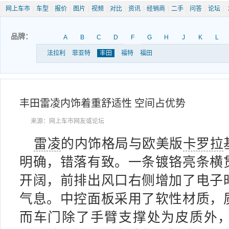
网上车市
|
车型
|
报价
|
图片
|
视频
|
对比
|
资讯
|
经销商
|
二手
|
问答
|
论坛
|
品牌：
A
B
C
D
F
G
H
J
K
L
法拉利
菲亚特
丰田
福特
福田
丰田雷凌内饰着重舒适性 空间占优势
来源：网上车市网友或论坛
雷凌
的内饰格局与欧美版
卡罗拉
明确，错落有致。一条镀铬亮条横
开阔，前排出风口右侧增加了电子
气息。中控面板采用了软性材质，
而车门除了手臂支撑处为皮质外