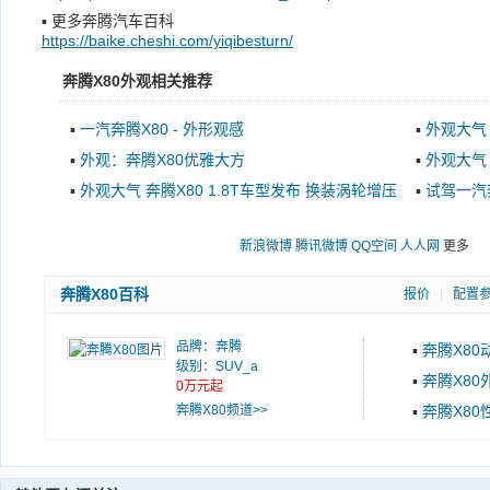
▪
更多奔腾汽车百科
https://baike.cheshi.com/yiqibesturn/
奔腾X80外观相关推荐
▪
一汽奔腾X80 - 外形观感
▪
外观大气 
▪
外观：奔腾X80优雅大方
▪
外观大气
上市
▪
外观大气 奔腾X80 1.8T车型发布 换装涡轮增压
▪
试驾一汽奔
动力
新浪微博
腾讯微博
QQ空间
人人网
更多
奔腾X80百科
报价
|
配置
品牌：
奔腾
▪
奔腾X80
级别：SUV_a
▪
奔腾X80
0万元起
奔腾X80频道>>
▪
奔腾X80