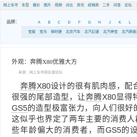
网上车市
|
车型
|
报价
|
图片
|
视频
|
对比
|
资讯
|
经销商
|
二手
|
问答
|
论坛
|
品牌：
A
B
C
D
F
G
H
J
K
L
宝骏
宝马
保时捷
北京汽车
北汽幻速
北汽绅宝
北汽新能
外观：奔腾X80优雅大方
来源：网上车市网友或论坛
奔腾X80
设计的很有肌肉感，配
很强的尾部造型，让
奔腾
X80显
GS5
的造型极富张力，向人们很好
这似乎也界定了两车主要的消费人群
些年龄偏大的消费者，而GS5的