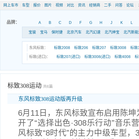
网上车市
|
车型
|
报价
|
图片
|
视频
|
对比
|
资讯
|
经销商
|
二手
|
问答
|
论坛
|
品牌：
A
B
C
D
F
G
H
J
K
L
宝骏
宝马
保时捷
北京汽车
北汽幻速
北汽绅宝
北汽新能
东风标致：
标致2008
标致206
标致207
标致3008
标致3
标致(进口)：
标致207(进口)
标致3008(进口)
标致4008
标
标致308运动
共6篇
东风标致308运动版再升级
6月11日，东风标致宣布启用陈坤
开了“选择出色·308乐行动”音
风标致“8时代”的主力中级车型，