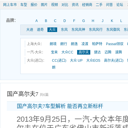
网上车市
|
车型
|
报价
|
图片
|
视频
|
对比
|
资讯
|
经销商
|
二手
|
问答
|
论坛
|
品牌：
A
B
C
D
F
G
H
J
K
L
大迪
道奇
大众
东风
东风风神
东风风行
东风御风
东
上海大众：
朗境
朗行
朗逸
凌渡
帕萨特
Passat领驭
一汽-大众：
宝来
大众CC
高尔夫
捷达
迈腾
速腾
大众(进口)：
CC(进口)
大众 UP
大众EOS
高尔夫(进口)
朗
国产高尔夫7
共6篇
国产高尔夫7车型解析 能否再立新标杆
2013年9月25日，一汽-大众本