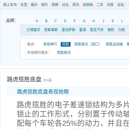
网上车市
|
车型
|
报价
|
图片
|
视频
|
对比
|
资讯
|
经销商
|
二手
|
问答
|
论坛
|
品牌：
A
B
C
D
F
G
H
J
K
L
兰博基尼
劳斯莱斯
雷克萨斯
雷诺
莲花汽车
猎豹
力帆
路虎：
发现神行
揽胜
揽胜极光（进口）
揽胜运动版
奇瑞捷豹路虎：
揽胜极光
路虎揽胜底盘
共6篇
路虎揽胜底盘表现抢眼
路虎揽胜的电子差速锁结构为多
锁止的工作形式，分别置于传动
配每个车轮各25%的动力，并且