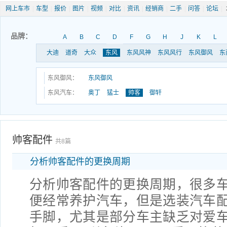
网上车市
|
车型
|
报价
|
图片
|
视频
|
对比
|
资讯
|
经销商
|
二手
|
问答
|
论坛
|
品牌：
A
B
C
D
F
G
H
J
K
L
大迪
道奇
大众
东风
东风风神
东风风行
东风御风
东
东风御风：
东风御风
东风汽车：
奥丁
猛士
帅客
御轩
帅客配件
共8篇
分析帅客配件的更换周期
分析帅客配件的更换周期，很多
便经常养护汽车，但是选装汽车
手脚，尤其是部分车主缺乏对爱