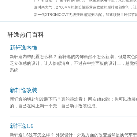
日产轩逸是日产全球同步推出的一款全新战略车型，采用创新设
形时尚大气，2700MM的超长轴距营造宽敞的后排膝部空间，
新一代XTRONICCVT无级变速器完美匹配，加速顺畅且环保节
轩逸热门百科
新轩逸内饰
新轩逸内饰配置怎么样？ 新轩逸的内饰虽然不怎么新潮，但是灰色
乏立体感的设计，让人倍感清爽，不过在中控面板的设计上，总觉得
系统
新轩逸改装
新轩逸的钥匙能改装下吗？真的很难看！ 网友sffsd说：你可以改
的，自己在网上淘一个壳，自己动手改装也成。
新轩逸1.6
新轩逸1.6这车怎么样？ 外观设计：外观方面的改变当然是换代车