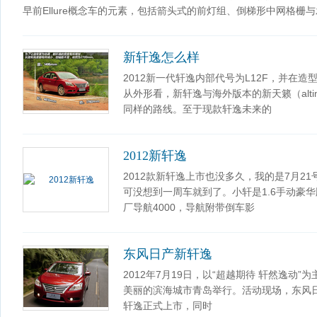
早前Ellure概念车的元素，包括箭头式的前灯组、倒梯形中网格
新轩逸怎么样
2012新一代轩逸内部代号为L12F，并在造型
从外形看，新轩逸与海外版本的新天籁（alt
同样的路线。至于现款轩逸未来的
2012新轩逸
2012款新轩逸上市也没多久，我的是7月21
可没想到一周车就到了。小轩是1.6手动豪华版
厂导航4000，导航附带倒车影
东风日产新轩逸
2012年7月19日，以“超越期待 轩然逸动
美丽的滨海城市青岛举行。活动现场，东风
轩逸正式上市，同时