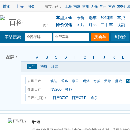
首页
上海
切换
城市分站：
上海
南京
苏州
无锡
常州
南通
399个城
车型大全
报价
选车
经销商
车贷
百科
降价促销
图片
对比
二手车
视频
购车
车型搜索：
全部品牌
全部车系
品牌：
A
B
C
D
F
G
H
J
K
L
日产
荣威
瑞麒
东风日产：
骐达
逍客
楼兰
玛驰
奇骏
天籁
骊威
郑州日产：
NV200
帕拉丁
日产(进口)：
日产370Z
日产GT-R
途乐
轩逸