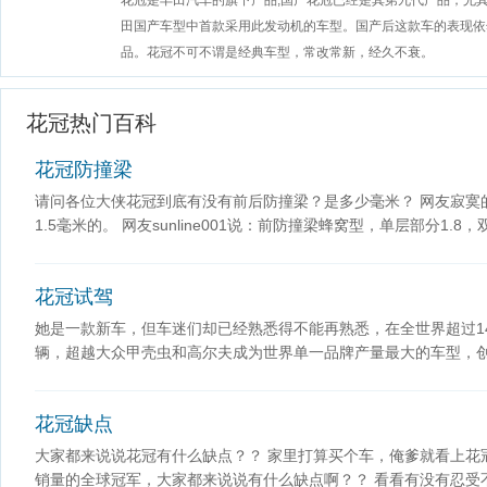
花冠是丰田汽车的旗下产品,国产花冠已经是其第九代产品，尤其值
田国产车型中首款采用此发动机的车型。国产后这款车的表现依
品。花冠不可不谓是经典车型，常改常新，经久不衰。
花冠热门百科
花冠防撞梁
请问各位大侠花冠到底有没有前后防撞梁？是多少毫米？ 网友寂寞
1.5毫米的。 网友sunline001说：前防撞梁蜂窝型，单层部分1.8
花冠试驾
她是一款新车，但车迷们却已经熟悉得不能再熟悉，在全世界超过14
辆，超越大众甲壳虫和高尔夫成为世界单一品牌产量最大的车型，
花冠缺点
大家都来说说花冠有什么缺点？？ 家里打算买个车，俺爹就看上花冠
销量的全球冠军，大家都来说说有什么缺点啊？？ 看看有没有忍受