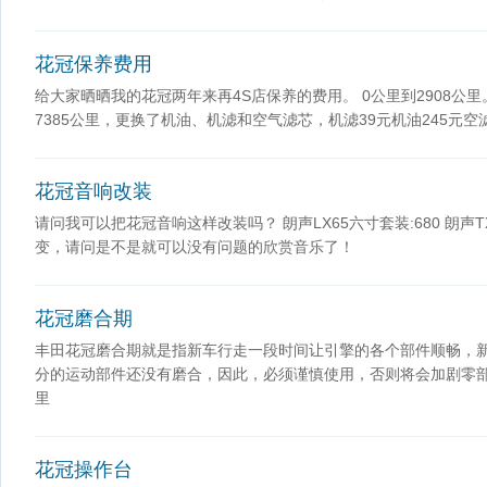
花冠保养费用
给大家晒晒我的花冠两年来再4S店保养的费用。 0公里到2908公里
7385公里，更换了机油、机滤和空气滤芯，机滤39元机油245元空滤
花冠音响改装
请问我可以把花冠音响这样改装吗？ 朗声LX65六寸套装:680 朗声TX6
变，请问是不是就可以没有问题的欣赏音乐了！
花冠磨合期
丰田花冠磨合期就是指新车行走一段时间让引擎的各个部件顺畅，
分的运动部件还没有磨合，因此，必须谨慎使用，否则将会加剧零
里
花冠操作台