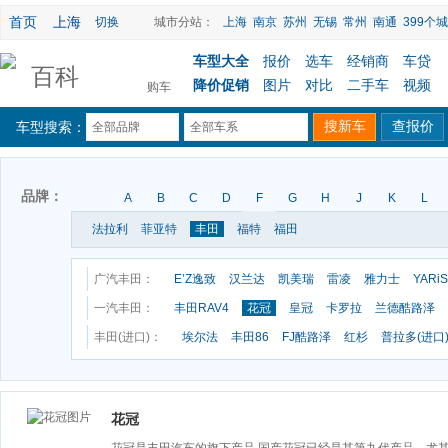
首页
上海
切换
城市分站：
上海
南京
苏州
无锡
常州
南通
399个城
车型大全
报价
选车
经销商
车贷
百科
降价促销
图片
对比
二手车
视频
购车
车型搜索：
全部品牌
全部车系
品牌：
A
B
C
D
F
G
H
J
K
L
法拉利
菲亚特
丰田
福特
福田
广汽丰田：
E’Z逸致
汉兰达
凯美瑞
雷凌
雅力士
YARi
一汽丰田：
丰田RAV4
花冠
皇冠
卡罗拉
兰德酷路泽
丰田(进口)：
埃尔法
丰田86
FJ酷路泽
红杉
普拉多(进口
花冠