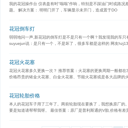
我的花冠操作台 仪表盘有时“嗡嗡”作响，特别是不踩油门时或路
题。 解决方案：.明明门开了，车辆显示未开门，造成置于DO
花冠倒车灯
弱弱地问一声,新花冠的倒车灯是不是只有一个啊？我发现我的车只
suyuejun说：是只有一个，不是坏了，很多车都是这样的 网友hzj1
花冠火花塞
花冠火花塞多久更换一次？ 推荐答案：火花塞的更换周期一般都在30
价格昂贵的铱金火花塞、白金火花塞、节能火花塞或是各大品牌的火
花冠轮胎价格
本人的花冠车子用了三年了。两前轮胎现在要换了，我想换原厂的
要是知道请帮帮我呀。 最佳答案：原厂是普利斯通的V胎,价格有差异