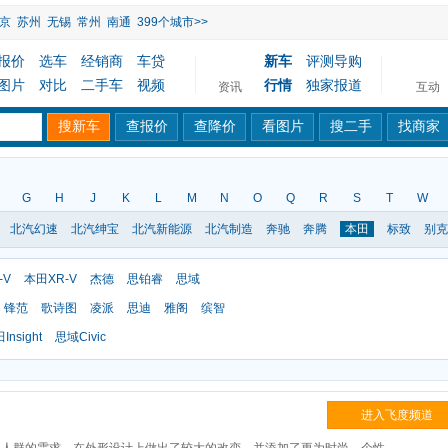
京
苏州
无锡
常州
南通
399个城市>>
报价
选车
经销商
车贷
新车
评测导购
图片
对比
二手车
视频
行情
独家报道
资讯
互动
G
H
J
K
L
M
N
O
Q
R
S
T
W
北汽幻速
北汽绅宝
北汽新能源
北汽制造
奔驰
奔腾
本田
标致
别克
-V
本田XR-V
杰德
思铂睿
思域
锋范
歌诗图
凌派
思迪
雅阁
缤智
Insight
思域Civic
进入飞度频道