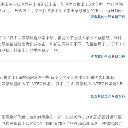
广汽本田第三代飞度在上海正式上市。新飞度共推出了5款车型，售价区间
.28万元。 外观方面，第三代飞度采用了本田家族最新的“Exciting H Desi
查看其他全部
6
篇百科
空间和做工，发动机也非常不错，但是为了照顾大家的民族情感，只好
场以便躲过愤青们的攻击。和前边两款车不同，飞度使用了1.3升和1.5
发动机，排量上比对手略低了一些。
查看其他全部
6
篇百科
发动机要比1.5的安静细致一些 新飞度的发动机排量分布仍为1.3L和
台发动机都加入了i-VTEC技术。 其中，1.3L发动机的i-VTEC技术与1.5L
查看其他全部
6
篇百科
一眼看到新飞度，都能感觉到它与第一代的关联，这也正是设计师想要
新飞度有很多上代的DNA，同时又加入了很多动感新元素，整体轮廓更