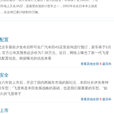
化人群的需求，在外形设计上做出了较大的改变，并添加了更为时尚、个性
洲市场上又名JAZZ，是最受欢迎的小型车之一，2002年仅在日本本土就卖
止，在全球已累计销售85万辆。
配置
北京车展前夕发布后即可在广汽本田4S店里咨询进行预订，新车将于5月
，官方公布其预售起步价为7.38万元。近日，网络上曝光了新一代飞度
及配置信息。根据曝光的信息来看
查看其他全部
6
篇百科
安全
自六年前上市后，开启了国内两厢车市场的新纪元，本田社长伊东孝绅
款车型：“飞度将是本田发展战略的基础，也是我们最重要的车型。”如
之久的飞度将于
查看其他全部
6
篇百科
上市