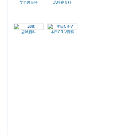
艾力绅百科
思铂睿百科
思域百科
本田CR-V百科