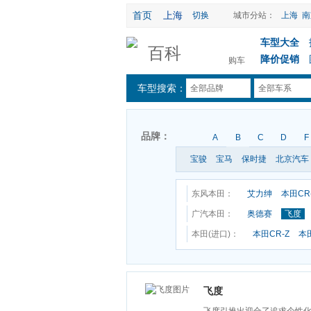
首页
上海
切换
城市分站：
上海
南
车型大全
百科
降价促销
购车
车型搜索：
全部品牌
全部车系
品牌：
A
B
C
D
F
宝骏
宝马
保时捷
北京汽车
东风本田：
艾力绅
本田CR
广汽本田：
奥德赛
飞度
本田(进口)：
本田CR-Z
本田
飞度