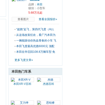
品牌：
本田
级别：小型车
5.68万元起
查看图片
查看全国报价»
▪
“超跑”起飞，第四代飞度（ALL
NEW FIT）5月销量8,045辆
▪
从这场改装狂欢，看广汽本田为
何能抓住800万用户的心？
▪
一辆能躁动你热血青春的小车 飞
度无时无刻不惊艳世人
▪
本田飞度最高优惠6000元 顶配
车款无优惠
▪
本田在华召回108.8万辆车型 免
费更换改良的燃油泵
更多飞度文章»
本田热门车系
本田XR-V百科
杰德百科