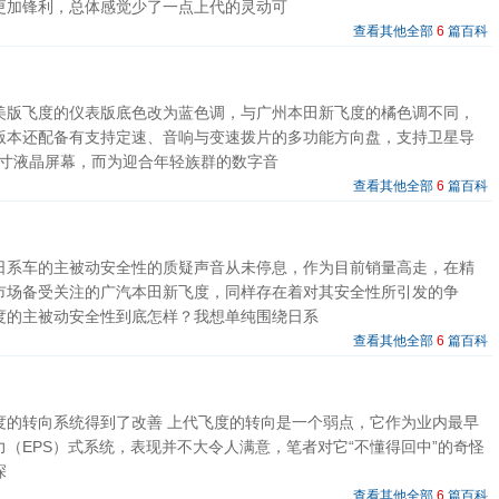
更加锋利，总体感觉少了一点上代的灵动可
查看其他全部
6
篇百科
美版飞度的仪表版底色改为蓝色调，与广州本田新飞度的橘色调不同，
版本还配备有支持定速、音响与变速拨片的多功能方向盘，支持卫星导
.5寸液晶屏幕，而为迎合年轻族群的数字音
查看其他全部
6
篇百科
日系车的主被动安全性的质疑声音从未停息，作为目前销量高走，在精
市场备受关注的广汽本田新飞度，同样存在着对其安全性所引发的争
度的主被动安全性到底怎样？我想单纯围绕日系
查看其他全部
6
篇百科
度的转向系统得到了改善 上代飞度的转向是一个弱点，它作为业内最早
力（EPS）式系统，表现并不大令人满意，笔者对它“不懂得回中”的奇怪
深
查看其他全部
6
篇百科