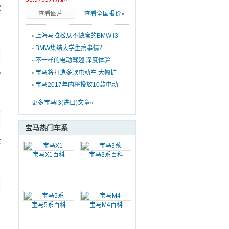
宝
查看图片
查看全国报价»
▪
上海马拉松从不缺席的BMW i3
即将焕新登场
▪
BMW集结大学生搞事情？
▪
不一样的电动驾趣 深度体验
BMW i3升级款
▪
宝马将打造多款电动车 大幅扩
增
张-充电桩布局
▪
宝马2017年内将投放10款电动
车 年销10万辆
更多宝马i3(进口)文章»
宝马热门车系
发
宝马X1百科
宝马3系百科
宝马5系百科
宝马M4百科
灯