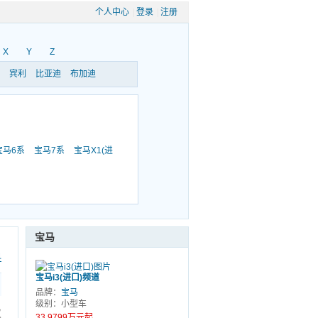
个人中心
|
登录
|
注册
X
Y
Z
宾利
比亚迪
布加迪
宝马6系
宝马7系
宝马X1(进
宝马
科
宝马i3(进口)频道
品牌：
宝马
级别：小型车
仪
33.9799万元起