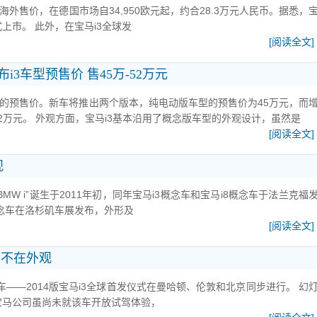
海外售价，在德国市场自34,950欧元起，约合28.3万元人民币。据悉，
式上市。 此外，在宝马i3全球发
[阅读全文]
i3车型预售价 售45万-52万元
型的预售价。新车将推出两个版本，纯电动版车型的预售价为45万元，而
2万元。 外观方面，宝马i3基本沿用了概念版车型的外观设计，虽然是
[阅读全文]
观
W i”诞生于2011年初，同年宝马i3概念车和宝马i8概念车于法兰克福
pe概念车在洛杉矶车展发布，外形及
[阅读全文]
点不在外观
——2014版宝马i3全球首发仪式在曼哈顿、伦敦和北京同步进行。 幻
 宝马公司虽尚未就该车开放试驾体验，