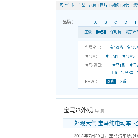
网上车市
|
车型
|
报价
|
图片
|
视频
|
对比
|
资
品牌：
A
B
C
D
F
宝骏
宝马
保时捷
北京汽
华晨宝马：
宝马3系
宝马5
宝马M：
宝马M4
宝马M5
宝马(进口)：
宝马1系
宝马
口)
宝马X3
BMW i：
i3系
i8系
宝马i3外观
共6篇
外观大气 宝马纯电动车i
2013年7月29日，宝马汽车I