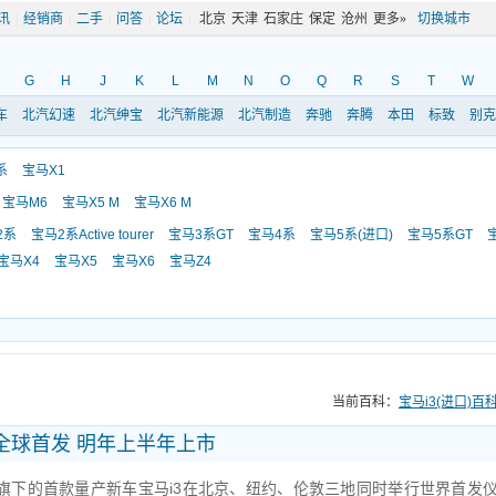
讯
|
经销商
|
二手
|
问答
|
论坛
|
北京
天津
石家庄
保定
沧州
更多»
切换城市
G
H
J
K
L
M
N
O
Q
R
S
T
W
车
北汽幻速
北汽绅宝
北汽新能源
北汽制造
奔驰
奔腾
本田
标致
别克
系
宝马X1
宝马M6
宝马X5 M
宝马X6 M
2系
宝马2系Active tourer
宝马3系GT
宝马4系
宝马5系(进口)
宝马5系GT
宝马X4
宝马X5
宝马X6
宝马Z4
当前百科：
宝马i3(进口)百
3全球首发 明年上半年上市
系列旗下的首款量产新车宝马i3在北京、纽约、伦敦三地同时举行世界首发