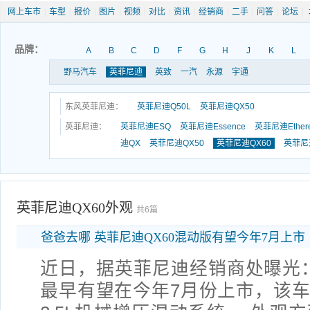
网上车市
|
车型
|
报价
|
图片
|
视频
|
对比
|
资讯
|
经销商
|
二手
|
问答
|
论坛
|
品牌：
A
B
C
D
F
G
H
J
K
L
野马汽车
英菲尼迪
英致
一汽
永源
宇通
东风英菲尼迪：
英菲尼迪Q50L
英菲尼迪QX50
英菲尼迪：
英菲尼迪ESQ
英菲尼迪Essence
英菲尼迪Ether
迪QX
英菲尼迪QX50
英菲尼迪QX60
英菲尼
英菲尼迪QX60外观
共6篇
爸爸去哪 英菲尼迪QX60混动版有望今年7月上市
近日，据英菲尼迪经销商处曝光：
最早有望在今年7月份上市，该