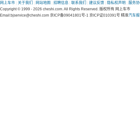
网上车市
|
关于我们
|
网站地图
|
招聘信息
|
联系我们
|
建议反馈
|
隐私权声明
|
服务协
Copyright © 1999 - 2026 cheshi.com. All Rights Reserved. 版权所有 网上车市
Email:bjservice@cheshi.com 京ICP备09041801号-1 京ICP证010391号 精准
汽车报