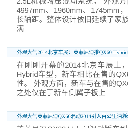
2.5L机械增压混动系统。 外观
4997mm、1960mm、1745m
长轴距。整体设计依旧延续了家
满
外观大气2014北京车展：英菲尼迪推QX60 Hybrid
在刚刚开幕的2014北京车展上，
Hybrid车型，新车相比在售的Q
性。 外观方面，新车与在售的QX
之处仅在于新车侧翼子板上
外观大气英菲尼迪QX60混动2014引入百公里油耗